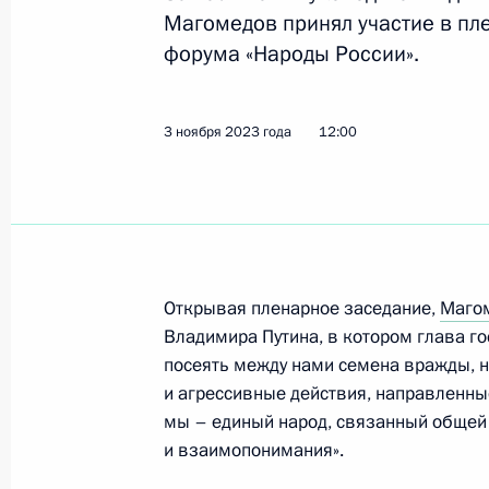
Магомедов принял участие в пл
форума «Народы России».
20 декабря 2023 года, среда
Заседание президиума Совета по
3 ноября 2023 года
12:00
отношениям
20 декабря 2023 года, 16:00
Москва
19 декабря 2023 года, вторник
Открывая пленарное заседание,
Маго
Заседание Комиссии по вопросам 
Владимира Путина, в котором глава гос
посеять между нами семена вражды, 
19 декабря 2023 года, 19:00
и агрессивные действия, направленные
мы – единый народ, связанный общей
и взаимопонимания».
15 декабря 2023 года, пятница