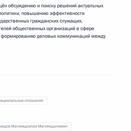
ён обсуждению и поиску решений актуальных
 политики, повышению эффективности
ударственных гражданских служащих,
телей общественных организаций в сфере
ства
3
е формированию деловых коммуникаций между
кадровой политики
твенных органах
ациональные отношения
медов Магомедсалам Магомедалиевич