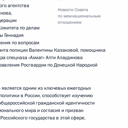
по профессиональным
го агентства
Новости Совета
нова,
по межнациональным
дерации
отношениям
Комитета по делам
ы Геннадия
ления по вопросам
анта полиции Валентины Казаковой, помощника
ра спецназа «Ахмат» Апти Алаудинова
ажданского общества
:
5
правления Росгвардии по Донецкой Народной
» является одним из ключевых ежегодных
политики в России, способствует изучению
общероссийской гражданской идентичности
ионального мира и согласия и призван
енте по развитию
Российского государства в этой сфере.
человека