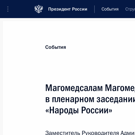
Президент России
События
Стру
Президент
Администрация
Государст
Новости
Сведения о комиссиях и совет
События
Отдельная комиссия или совет
Все комиссии и советы
Магомедсалам Магомед
в пленарном заседани
«Народы России»
Показа
Заместитель Руководителя Адм