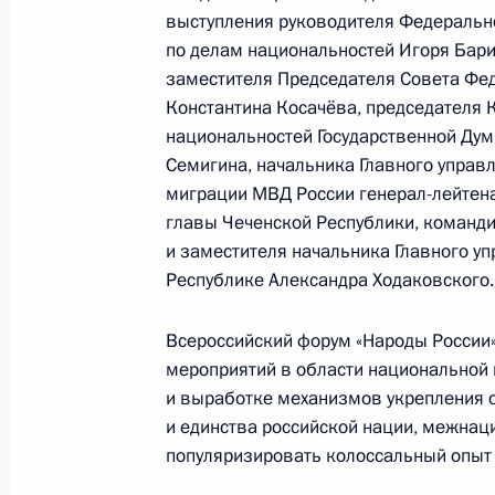
Заседание Национального совета 
выступления руководителя Федерально
квалификациям
по делам национальностей Игоря Бари
заместителя Председателя Совета Фе
6 декабря 2023 года, 18:00
Константина Косачёва, председателя 
национальностей Государственной Дум
Семигина, начальника Главного управ
4 декабря 2023 года, понедельник
миграции МВД России генерал-лейтен
главы Чеченской Республики, команди
Заседание Совета по развитию гр
и заместителя начальника Главного у
и правам человека
Республике Александра Ходаковского.
4 декабря 2023 года, 22:40
Москва, Кремль
Всероссийский форум «Народы России
мероприятий в области национальной 
и выработке механизмов укрепления 
1 декабря 2023 года, пятница
и единства российской нации, межнац
Изменён состав Совета при Презид
популяризировать колоссальный опыт 
гражданского общества и правам 