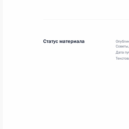
Заседание Комиссии по вопросам г
управленческих кадров
28 ноября 2023 года, 19:00
Статус материала
Опублик
Советы
23 ноября 2023 года, четверг
Дата пу
Текстов
Заседание Комиссии по предварит
вопросов назначения судей и пре
23 ноября 2023 года, 18:00
22 ноября 2023 года, среда
О приёме документов на соискание