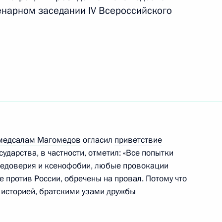
енарном заседании IV Всероссийского
 межнациональным
2
медсалам Магомедов
огласил
приветствие
гражданства
ударства, в частности, отметил: «Все попытки
недоверия и ксенофобии, любые провокации
 против России, обречены на провал. Потому что
 историей, братскими узами дружбы