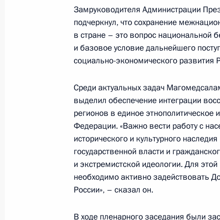
Заседание Межведомственной коми
Замруководителя Администрации През
Госпрограммы по оказанию содейс
подчеркнул, что сохранение межнацио
в стране – это вопрос национальной 
соотечественников
и базовое условие дальнейшего посту
15 декабря 2023 года, 18:00
социально-экономического развития Р
Среди актуальных задач Магомедсал
14 декабря 2023 года, четверг
выделил обеспечение интеграции вос
регионов в единое этнополитическое и
Заседание Комиссии по вопросам 
Федерации. «Важно вести работу с нас
назначения и навигационно-инфо
исторического и культурного наследия
на основе ГЛОНАСС
государственной власти и гражданско
14 декабря 2023 года, 17:30
и экстремистской идеологии. Для этой
необходимо активно задействовать Д
России», – сказал он.
6 декабря 2023 года, среда
В ходе пленарного заседания были з