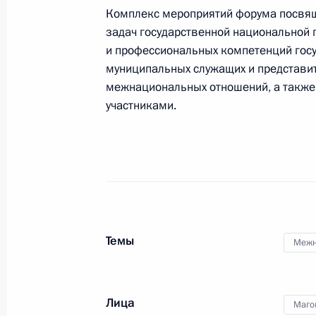
Комплекс мероприятий форума посвящ
1 декабря 2023 года, 19:00
задач государственной национальной
и профессиональных компетенций гос
муниципальных служащих и представи
Заседание Совета по делам казаче
межнациональных отношений, а такж
участниками.
1 декабря 2023 года, 18:00
Астрахань
29 ноября 2023 года, среда
Заседание Комиссии по вопросам 
в некоторых федеральных государс
Темы
29 ноября 2023 года, 18:30
Межн
Лица
28 ноября 2023 года, вторник
Маго