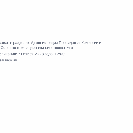
осслужбы и резерва
ован в разделах:
Администрация Президента
,
Комиссии и
,
Совет по межнациональным отношениям
бликации:
3 ноября 2023 года, 12:00
ая версия
ельному рассмотрению
кращения их полномочий
 Государственных премий