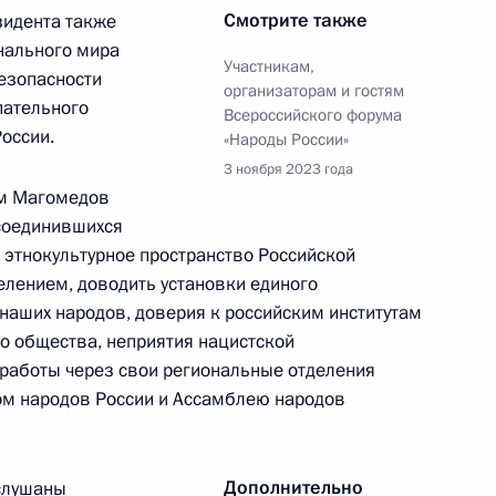
ссии по реализации
Смотрите также
идента также
твия переселению
нального мира
Участникам,
безопасности
организаторам и гостям
пательного
Всероссийского форума
оссии.
«Народы России»
3 ноября 2023 года
ам Магомедов
соединившихся
 этнокультурное пространство Российской
развития авиации общего
елением, доводить установки единого
рмационных технологий
 наших народов, доверия к российским институтам
го общества, неприятия нацистской
 работы через свои региональные отделения
ом народов России и Ассамблею народов
Дополнительно
аслушаны