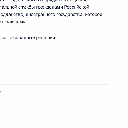
еализации Стратегии
ипальной службы гражданами Российской
итики в регионах
дданство) иностранного государства, которое
а
 причинам».
ы согласованные решения.
по профессиональным
а
кадровой политики
твенных органах