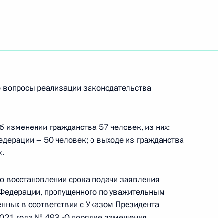
с победой на чемпионате
й категории до 86 кг
е вопросы реализации законодательства
обедой на чемпионате мира
б изменении гражданства 57 человек, из них:
00 кг
едерации – 50 человек; о выходе из гражданства
к.
о восстановлении срока подачи заявления
 Федерации, пропущенного по уважительным
енных в соответствии с Указом Президента
2021 года № 493 «О порядке замещения