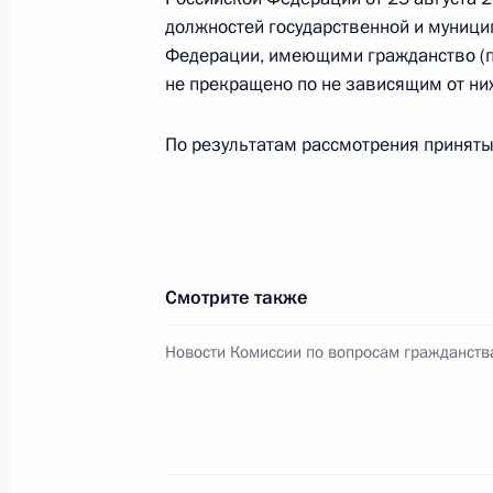
Семинар-совещание по вопросам р
должностей государственной и муниц
государственной национальной пол
Федерации, имеющими гражданство (по
Приволжского федерального округ
не прекращено по не зависящим от них
11 мая 2023 года, 19:00
Оренбург
По результатам рассмотрения принят
26 апреля 2023 года, среда
Заседание Национального совета 
квалификациям
Смотрите также
26 апреля 2023 года, 18:00
Новости Комиссии по вопросам гражданств
Заседание Комиссии по вопросам 
в некоторых федеральных государс
26 апреля 2023 года, 17:30