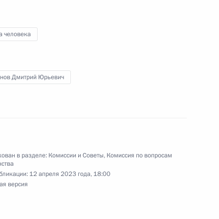
а человека
ельному рассмотрению
кращения их полномочий
нов Дмитрий Юрьевич
тного самоуправления
:
6
асть, Ново-Огарёво
ован в разделе:
Комиссии и Советы
,
Комиссия по вопросам
нства
бликации:
12 апреля 2023 года, 18:00
ая версия