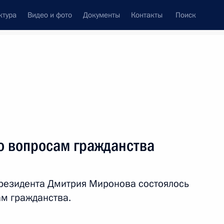
ктура
Видео и фото
Документы
Контакты
Поиск
венный Совет
Совет Безопасности
Комиссии и советы
ах
май, 2023
Показать
о вопросам гражданства
резидента Дмитрия Миронова состоялось
м гражданства.
ть следующие материалы