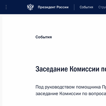
Президент России
События
Стру
Президент
Администрация
Государст
Новости
Сведения о комиссиях и совет
События
Отдельная комиссия или совет
Все комиссии и советы
Заседание Комиссии п
Под руководством помощника П
заседание Комиссии по вопроса
Показа