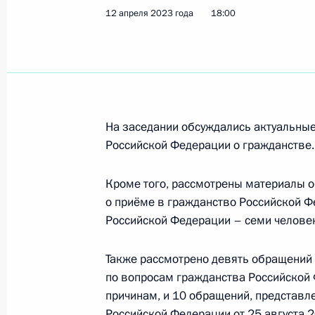
12 апреля 2023 года
18:00
Поздравление Шарабутдину Атаеву 
мира по боксу в Ташкенте в весово
16 мая 2023 года, 10:15
На заседании обсуждались актуальны
Российской Федерации о гражданстве.
12 мая 2023 года, пятница
Поздравление Арману Адамяну с п
Кроме того, рассмотрены материалы о
по дзюдо в весовой категории до 1
о приёме в гражданство Российской Ф
Российской Федерации – семи челове
12 мая 2023 года, 20:00
Также рассмотрено девять обращений 
по вопросам гражданства Российской
11 мая 2023 года, четверг
причинам, и 10 обращений, представл
Российской Федерации от 25 августа 