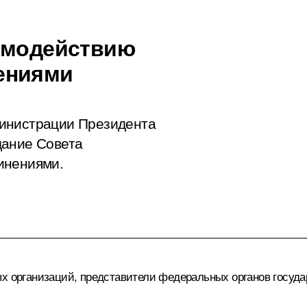
аимодействию
ениями
министрации Президента
дание Совета
инениями.
ых организаций, представители федеральных органов госуда