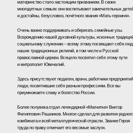
материнство стало настоящим призванием. В своих
многодетных семьях они воспитывают замечательных дете
и достойны, безусловно, почётного звания «Мать-героиня».
Очень важно поддерживать и оберегать семейные узы.
Возрождению нашей духовной культуры, исконных традиций
социальному служению – всему этому посвящают себя люд
наших традиционных религий, в том числе и Русской
православной церкви. Всецело посвятил себя этому пути
и митрополит Ювеналий.
Здесь присутствуют педагоги, врачи, работники предприятий
люди, посвятившие себя разным профессиям. Все вы
приумножаете славу и богатство России.
Более полувека отдал легендарной «Магнитке» Виктор
Филиппович Рашников. Многое сделал для развития родног
комбината и всей металлургической отрасли. Звание Героя
труда по праву отмечает его весомые заслуги.