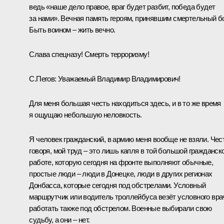
ведь «наше дело правое, враг будет разбит, победа будет
за нами». Вечная память героям, принявшим смертельный б
Быть воином – жить вечно.
Слава спецназу! Смерть терроризму!
С.Пегов:
Уважаемый Владимир Владимирович!
Для меня большая честь находиться здесь, и в то же время
я ощущаю небольшую неловкость.
Я человек гражданский, в армию меня вообще не взяли. Чес
говоря, мой труд – это лишь капля в той большой гражданск
работе, которую сегодня на фронте выполняют обычные,
простые люди – люди в Донецке, люди в других регионах
Донбасса, которые сегодня под обстрелами. Условный
маршрутчик или водитель троллейбуса везёт условного вра
работать также под обстрелом. Военные выбирали свою
судьбу, а они – нет.