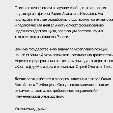
Поистине непререкаем в научном сообществе авторитет
выдающегося физика Радия Ивановича Илькаева. Его
исследовательские разработки, плодотворная организаторс
и педагогическая деятельность служат формированию
надёжного ядерного щита, реализации богатого научно-
технического потенциала России.
Важную государственную задачу по укреплению позиций
нашей страны в Арктической зоне, расширению транспортн
морских коридоров помогает решать команда танкера-газово
«Кристоф де Маржери» и его капитан Сергей Олегович Гень.
Десятилетия работает в агропромышленном секторе Ольга
Михайловна Тамбовцева. Она успешно занимается одним
из самых сложных, востребованных направлений –
племенным животноводством.
Уважаемые друзья!