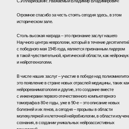
С.Иллариошкин:
Уважаемый Владимир Владимирович!
Огромное спасибо за честь стоять сегодня здесь, в этом
историческом зале.
Столь высокая награда – это признание заслуг нашего
Научного центра неврологии, который в течение десятилетий
с победного мая 1945 года, является признанным лидером
в такой чувствительной, критической области, как нейронаук
и нейротехнологии.
В числе наших заслуг – участие в победе над полиомиелито
это появление в стране новых отраслей медицины, таких ка
нейрореаниматология и другие, это создание вместе
с инженерами первого отечественного компьютерного
томографа в 80-е годы, уже в 90-е – это описание новых
болезней и их генов, а сегодня – прорывы в области
молекулярной и клеточной нейробиологии, в области изучен
сознания, в создании уникальных нейроассистивных