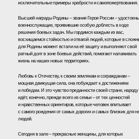
исключительные примеры храбрости и самопожертвования.
Высшей награды Родины – звания Героя России – удостоен
военнослужащие, проявившие особую доблесть в ходе
решения боевых задач. Мы гордимся каждым из вас,
восхищаемся стойкостью и отвагой людей, которые в слож
для Родины момент встали на её защиту и выполняют свой
ратный долг в зоне боевых действий, помогают налаживать
жизнь на наших новых территориях.
Любовь к Отечеству, к своим землякам и согражданам –
мощная движущая сила, она побуждает к достижениям
и победам. И это чувство преданности своей стране, народу
идёт, конечно, прежде всего из семьи – от тех ценностей
и нравственных ориентиров, которые человек впитывает
с самого рождения от самых дорогих и самых близких для н
людей.
Сегодня в зале – прекрасные женщины, для которых