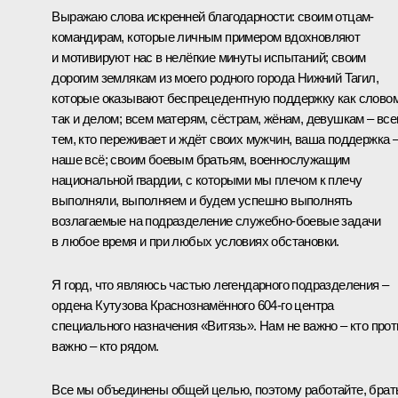
Выражаю слова искренней благодарности: своим отцам-
командирам, которые личным примером вдохновляют
и мотивируют нас в нелёгкие минуты испытаний; своим
дорогим землякам из моего родного города Нижний Тагил,
которые оказывают беспрецедентную поддержку как словом
так и делом; всем матерям, сёстрам, жёнам, девушкам – вс
тем, кто переживает и ждёт своих мужчин, ваша поддержка 
наше всё; своим боевым братьям, военнослужащим
национальной гвардии, с которыми мы плечом к плечу
выполняли, выполняем и будем успешно выполнять
возлагаемые на подразделение служебно-боевые задачи
в любое время и при любых условиях обстановки.
Я горд, что являюсь частью легендарного подразделения –
ордена Кутузова Краснознамённого 604-го центра
специального назначения «Витязь». Нам не важно – кто прот
важно – кто рядом.
Все мы объединены общей целью, поэтому работайте, брат