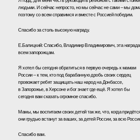
Я горд, для меня честь руководить регионом с такими стойк
людьми. И сейчас непросто, но мы сейчас не сами – мы дом
поэтому со всем справимся и вместе с Россией победим.
Спасибо за столь высокую награду.
Е.Балицкий
:
Спасибо, Владимир Владимирович, эта награда
всем запорожцам.
Я хотел бы сегодня обратиться в первую очередь к мамам
России – к тем, кто под барабанную дробь своих сердец
провожает ребят защищать наш народ на Донбассе,
в Запорожье, в Херсоне и бог знает где ещё. Я хотел бы
сегодня вам сказать огромное спасибо.
Мамы, мы воспитаем своих детей так же, что, когда придётся
они грудью встанут за ваших, за детей России, за всю Росси
Спасибо вам.