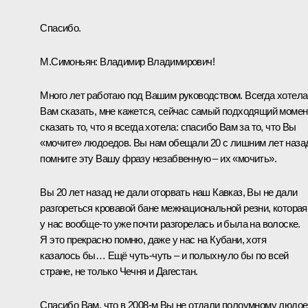
Спасибо.
М.Симоньян:
Владимир Владимирович!
Много лет работаю под Вашим руководством. Всегда хотела
Вам сказать, мне кажется, сейчас самый подходящий момен
сказать то, что я всегда хотела: спасибо Вам за то, что Вы
«мочите» людоедов. Вы нам обещали 20 с лишним лет наза
помните эту Вашу фразу незабвенную – их «мочить».
Вы 20 лет назад не дали оторвать наш Кавказ, Вы не дали
разгореться кровавой бане межнациональной резни, которая
у нас вообще-то уже почти разгорелась и была на волоске.
Я это прекрасно помню, даже у нас на Кубани, хотя
казалось бы… Ещё чуть-чуть – и полыхнуло бы по всей
стране, не только Чечня и Дагестан.
Спасибо Вам, что в 2008-м Вы не отдали полоумному людо