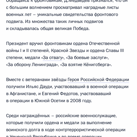
Обращаясь к фронтовикам, Д.Медведев признался, что он
с большим волнением просматривал наградные листы
военных лет – уникальные свидетельства фронтового
подвига. Из множества таких личных подвигов
и складывалась общая великая Победа.
Президент вручил фронтовикам ордена Отечественной
войны I и II степеней, Красной Звезды и ордена Славы III
степени, медали «
За отвагу
», «За боевые заслуги»,
«За оборону Ленинграда», «За взятие Кёнигсберга».
Вместе с ветеранами звёзды
Героя Российской Федерации
получили Ильяс Дауди, участвовавший в военной операции
в Афганистане, и Евгений Федотов, участвовавший
в операции в Южной Осетии в 2008 году.
Среди награждённых – российские военнослужащие,
которые получили ордена и медали за выполнение
воинского долга в ходе контртеррористической операции
в Чеченской Республике и во время операции