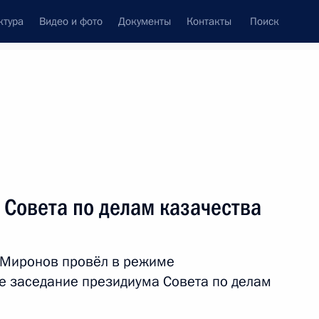
ктура
Видео и фото
Документы
Контакты
Поиск
венный Совет
Совет Безопасности
Комиссии и советы
ах
май, 2022
Показать
Совета по делам казачества
 Миронов провёл в режиме
 заседание президиума Совета по делам
ть следующие материалы