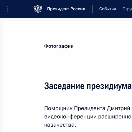
Президент России
События
Стру
Президент
Администрация
Государст
Новости
Сведения о комиссиях и совет
Фотографии
Отдельная комиссия или совет
Все комиссии и советы
Заседание президиума 
Помощник Президента Дмитрий
видеоконференции расширенное
казачества.
Показа