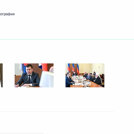
тографии
елам казачества
4
ельному рассмотрению
кращения их полномочий
к