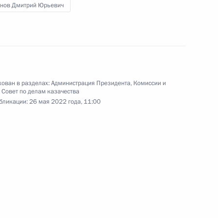
нов Дмитрий Юрьевич
кадровой политики
твенных органах
ован в разделах:
Администрация Президента
,
Комиссии и
,
Совет по делам казачества
бликации:
26 мая 2022 года, 11:00
еализации Стратегии
итики до 2025 года
ого смотра-конкурса
ий корпус» в 2022 году