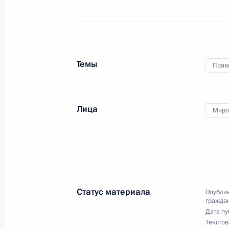
23 декабря 2021 года, четверг
Заседание Комиссии по предварит
вопросов назначения судей и пре
Темы
Прав
23 декабря 2021 года, 17:30
Лица
Миро
22 декабря 2021 года, среда
Заседание Комиссии по вопросам 
22 декабря 2021 года, 17:00
Статус материала
Опублик
21 декабря 2021 года, вторник
гражда
Дата пу
Заседание Комиссии по вопросам 
Текстов