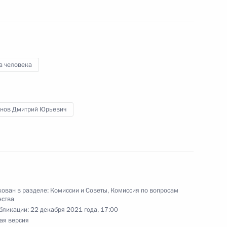
ельному рассмотрению
кращения их полномочий
а человека
нов Дмитрий Юрьевич
гражданства
ован в разделе:
Комиссии и Советы
,
Комиссия по вопросам
нства
бликации:
22 декабря 2021 года, 17:00
кадровой политики
ая версия