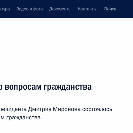
ктура
Видео и фото
Документы
Контакты
Поиск
венный Совет
Совет Безопасности
Комиссии и советы
ах
январь, 2022
Показать
о вопросам гражданства
резидента Дмитрия Миронова состоялось
м гражданства.
ть следующие материалы