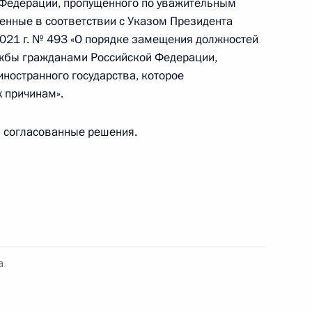
ства
 Федерации, пропущенного по уважительным
ленные в соответствии с Указом Президента
2021 г. № 493 «О порядке замещения должностей
ужбы гражданами Российской Федерации,
ностранного государства, которое
 причинам».
по профессиональным
ы согласованные решения.
нного Совета и Совета
:
3
а
ласть, Ново-Огарёво