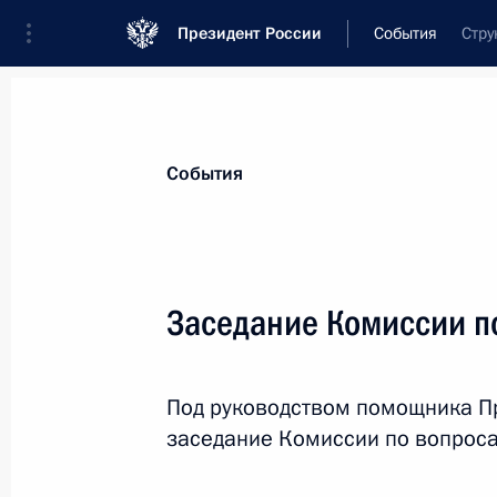
Президент России
События
Стру
Президент
Администрация
Государст
Новости
Сведения о комиссиях и совет
События
Отдельная комиссия или совет
Все комиссии и советы
Заседание Комиссии п
Под руководством помощника П
заседание Комиссии по вопроса
Показа