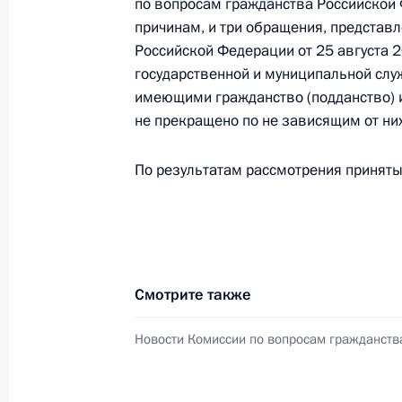
Заседание Совета по делам казаче
по вопросам гражданства Российской
причинам, и три обращения, представ
28 декабря 2021 года, 15:30
Москва
Российской Федерации от 25 августа 
государственной и муниципальной сл
имеющими гражданство (подданство) и
24 декабря 2021 года, пятница
не прекращено по не зависящим от них
Заседание Национального совета 
По результатам рассмотрения принят
квалификациям
24 декабря 2021 года, 18:00
Совместное заседание Государстве
Смотрите также
по науке и образованию
Новости Комиссии по вопросам гражданств
24 декабря 2021 года, 17:00
Московская об