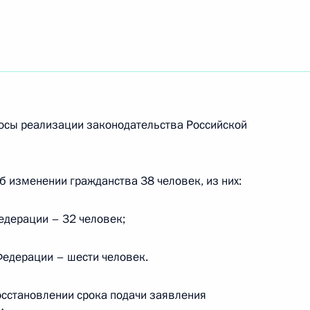
 «КамАЗ-мастер» с победой
классе грузовиков
осы реализации законодательства Российской
б изменении гражданства 38 человек, из них:
сероссийского форума
едерации – 32 человек;
ций России»
Федерации – шести человек.
сстановлении срока подачи заявления