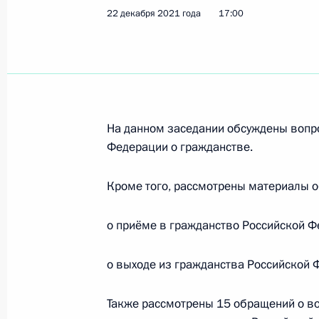
22 декабря 2021 года
17:00
14 января 2022 года, пятница
Поздравление спортивному экипажу
в ралли-марафоне «Дакар-2022» в 
14 января 2022 года, 18:00
На данном заседании обсуждены вопр
Федерации о гражданстве.
28 декабря 2021 года, вторник
Кроме того, рассмотрены материалы о
Опубликованы рекомендации VII В
о приёме в гражданство Российской Ф
«Национальная система квалифика
28 декабря 2021 года, 18:00
о выходе из гражданства Российской 
Также рассмотрены 15 обращений о во