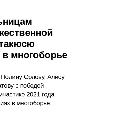
ьницам
жественной
итакюсю
 в многоборье
 Полину Орлову, Алису
тову с победой
мнастике 2021 года
иях в многоборье.