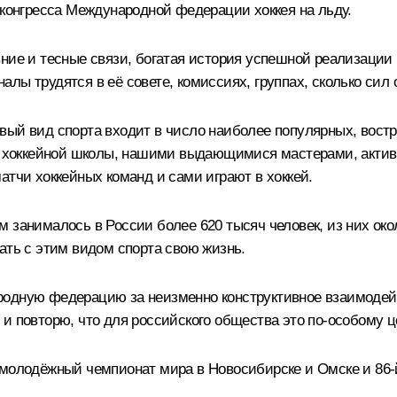
 конгресса Международной федерации хоккея на льду.
ние и тесные связи, богатая история успешной реализации
лы трудятся в её совете, комиссиях, группах, сколько сил 
вый вид спорта входит в число наиболее популярных, востр
хоккейной школы, нашими выдающимися мастерами, активн
атчи хоккейных команд и сами играют в хоккей.
 занималось в России более 620 тысяч человек, из них око
ать с этим видом спорта свою жизнь.
родную федерацию за неизменно конструктивное взаимодейс
и повторю, что для российского общества это по-особому ц
молодёжный чемпионат мира в Новосибирске и Омске и 86-й 