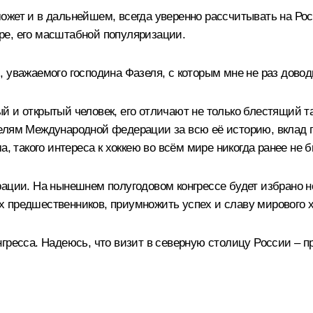
жет и в дальнейшем, всегда уверенно рассчитывать на Росс
ре, его масштабной популяризации.
, уважаемого господина Фазеля, с которым мне не раз дово
 и открытый человек, его отличают не только блестящий та
елям Международной федерации за всю её историю, вклад г
а, такого интереса к хоккею во всём мире никогда ранее не 
ации. На нынешнем полугодовом конгрессе будет избрано но
 предшественников, приумножить успех и славу мирового х
гресса. Надеюсь, что визит в северную столицу России – пр