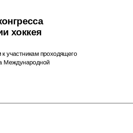
конгресса
и хоккея
 к участникам проходящего
са Международной