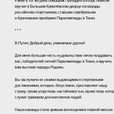
Ранее в тот же день помощник Президента
Игорь Левитин
вручил в Большом Кремлёвском дворце госнаграды
российским спортсменам, ставшим серебряными
и бронзовыми призёрами Паралимпиады в Токио.
* * *
В.Путин:
Добрый день, уважаемые друзья!
Для меня большая честь и удовольствие лично поздравить
вас, победителей летней Паралимпиады в Токио, и вручить
вам высокие награды Родины.
Вы заслужили их своими выдающимися спортивными
достижениями, которые, безусловно, прославляют нашу
страну, своим упорством, настойчивостью, мужеством, кото
служат примером для миллионов людей.
Наша команда стала зримым воплощением главной миссии