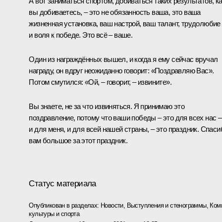
А вот заниматься спортом, добиваться таких результатов, к
вы добиваетесь, – это не обязанность ваша, это ваша
жизненная установка, ваш настрой, ваш талант, трудолюбие
и воля к победе. Это всё – ваше.
Один из награждённых вышел, и когда я ему сейчас вручал
награду, он вдруг неожиданно говорит: «Поздравляю Вас».
Потом смутился: «Ой, – говорит, – извините».
Вы знаете, не за что извиняться. Я принимаю это
поздравление, потому что ваши победы – это для всех нас –
и для меня, и для всей нашей страны, – это праздник. Спаси
вам большое за этот праздник.
Статус материала
Опубликован в разделах:
Новости
,
Выступления и стенограммы
,
Ком
культуры и спорта