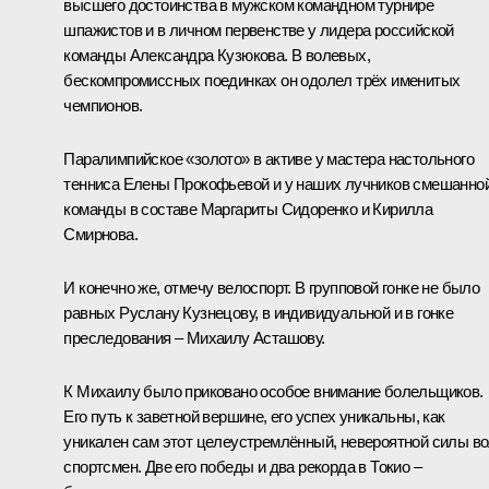
высшего достоинства в мужском командном турнире
шпажистов и в личном первенстве у лидера российской
команды Александра Кузюкова. В волевых,
бескомпромиссных поединках он одолел трёх именитых
чемпионов.
Паралимпийское «золото» в активе у мастера настольного
тенниса Елены Прокофьевой и у наших лучников смешанно
команды в составе Маргариты Сидоренко и Кирилла
Смирнова.
И конечно же, отмечу велоспорт. В групповой гонке не было
равных Руслану Кузнецову, в индивидуальной и в гонке
преследования – Михаилу Асташову.
К Михаилу было приковано особое внимание болельщиков.
Его путь к заветной вершине, его успех уникальны, как
уникален сам этот целеустремлённый, невероятной силы в
спортсмен. Две его победы и два рекорда в Токио –