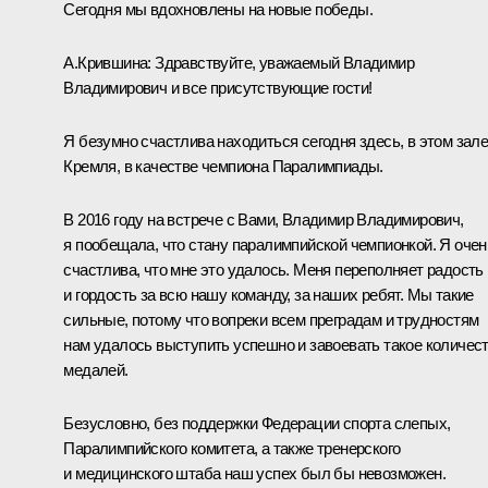
Сегодня мы вдохновлены на новые победы.
А.Крившина:
Здравствуйте, уважаемый Владимир
Владимирович и все присутствующие гости!
Я безумно счастлива находиться сегодня здесь, в этом зал
Кремля, в качестве чемпиона Паралимпиады.
В 2016 году на встрече с Вами, Владимир Владимирович,
я пообещала, что стану паралимпийской чемпионкой. Я очен
счастлива, что мне это удалось. Меня переполняет радость
и гордость за всю нашу команду, за наших ребят. Мы такие
сильные, потому что вопреки всем преградам и трудностям
нам удалось выступить успешно и завоевать такое количес
медалей.
Безусловно, без поддержки Федерации спорта слепых,
Паралимпийского комитета, а также тренерского
и медицинского штаба наш успех был бы невозможен.