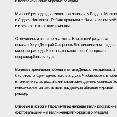
и поставили новые мировые рекорды.
Мировой рекорд и два «золотых» заплыва у Богдана Мозгов
и Андрея Николаева. Ребята проявили себя и в личном зачёт
и в эстафете в составе команды.
Отличились и наши легкоатлеты. Блестящий результат
показал бегун Дмитрий Сафронов. Две дисциплины – и два
мировых рекорда. Конечно, на такое способны просто
сверходарённые люди.
Волевая, зрелищная победа в активе Дениса Гнездилова. Э
было настоящее торжество силы духа. Чтобы вырвать поб
в толкании ядра, российский спортсмен сделал, казалось бы
невозможное: за шесть попыток дважды обновил мировой
рекорд.
Впервые в истории Паралимпиад награды взяли российские
фехтовальщики – и взяли невероятно красиво. Медали