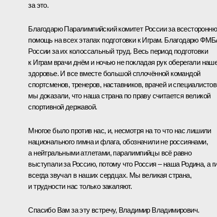
за это.
Благодарю Паралимпийский комитет России за всесторонн
помощь на всех этапах подготовки к Играм. Благодарю ФМБ
России за их колоссальный труд. Весь период подготовки
к Играм врачи днём и ночью не покладая рук оберегали наш
здоровье. И все вместе большой сплочённой командой
спортсменов, тренеров, наставников, врачей и специалистов
мы доказали, что наша страна по праву считается великой
спортивной державой.
Многое было против нас, и, несмотря на то что нас лишили
национального гимна и флага, обозначили не россиянами,
а нейтральными атлетами, паралимпийцы всё равно
выступали за Россию, потому что Россия ‒ наша Родина, а г
всегда звучал в наших сердцах. Мы великая страна,
и трудности нас только закаляют.
Спасибо Вам за эту встречу, Владимир Владимирович.