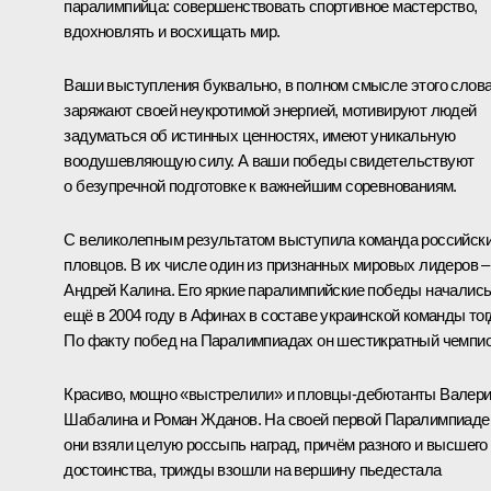
паралимпийца: совершенствовать спортивное мастерство,
вдохновлять и восхищать мир.
Ваши выступления буквально, в полном смысле этого слов
заряжают своей неукротимой энергией, мотивируют людей
задуматься об истинных ценностях, имеют уникальную
воодушевляющую силу. А ваши победы свидетельствуют
о безупречной подготовке к важнейшим соревнованиям.
С великолепным результатом выступила команда российск
пловцов. В их числе один из признанных мировых лидеров –
Андрей Калина. Его яркие паралимпийские победы началис
ещё в 2004 году в Афинах в составе украинской команды тог
По факту побед на Паралимпиадах он шестикратный чемпио
Красиво, мощно «выстрелили» и пловцы-дебютанты Валер
Шабалина и Роман Жданов. На своей первой Паралимпиаде
они взяли целую россыпь наград, причём разного и высшего
достоинства, трижды взошли на вершину пьедестала