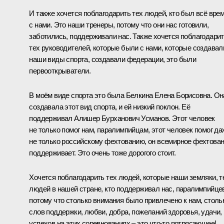
И также хочется поблагодарить тех людей, кто был всё вре
с нами. Это наши тренеры, потому что они нас готовили,
заботились, поддерживали нас. Также хочется поблагодари
тех руководителей, которые были с нами, которые создавал
наши виды спорта, создавали федерации, это были
первооткрыватели.
В моём виде спорта это была Белкина Елена Борисовна. Он
создавала этот вид спорта, и ей низкий поклон. Её
поддерживал Алишер Бурханович Усманов. Этот человек
не только помог нам, паралимпийцам, этот человек помог да
не только российскому фехтованию, он всемирное фехтова
поддерживает. Это очень тоже дорогого стоит.
Хочется поблагодарить тех людей, которые наши земляки, т
людей в нашей стране, кто поддерживал нас, паралимпийце
потому что столько внимания было привлечено к нам, столь
слов поддержки, любви, добра, пожеланий здоровья, удачи,
успехов на этих соревнованиях ‒ это что-то потрясающее!