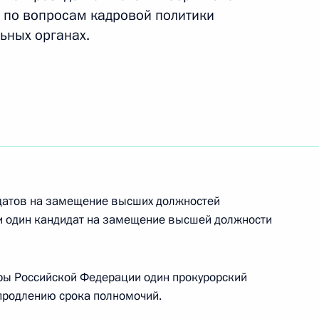
 по вопросам кадровой политики
ьных органах.
еализации Стратегии
1
итики до 2025 года
кой комиссии Совета
датов на замещение высших должностей
и один кандидат на замещение высшей должности
уры Российской Федерации один прокурорский
продлению срока полномочий.