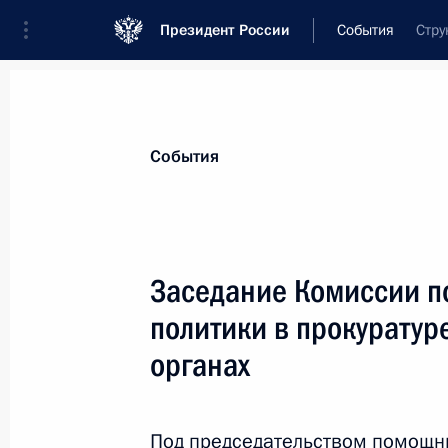
Президент России
События
Стру
Президент
Администрация
Государст
Новости
Сведения о комиссиях и совет
События
Отдельная комиссия или совет
Все комиссии и советы
Заседание Комиссии п
политики в прокуратур
органах
Показа
Под председательством помощн