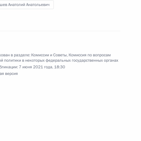
шев Анатолий Анатольевич
гражданства
ован в разделе:
Комиссии и Советы
,
Комиссия по вопросам
кадровой политики
й политики в некоторых федеральных государственных органах
ых органах
бликации:
7 июня 2021 года, 18:30
ая версия
дой на чемпионате мира
весовой категории до 60 кг