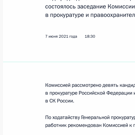
состоялось заседание Комиссии
в прокуратуре и правоохранител
17 июня 2021 года, четверг
Семинар-совещание по вопросам р
7 июня 2021 года
18:30
государственной национальной пол
17 июня 2021 года, 19:00
Воронеж
Заседание постоянной геральдичес
по делам казачества
Комиссией рассмотрено девять канди
в прокуратуре Российской Федерации 
17 июня 2021 года, 10:00
Москва
в СК России.
По ходатайству Генеральной прокурат
9 июня 2021 года, среда
работник рекомендован Комиссией к 