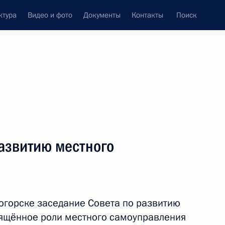
ктура
Видео и фото
Документы
Контакты
Поиск
венный Совет
Совет Безопасности
Комиссии и советы
ах
февраль, 2020
Показать
азвитию местного
огорске заседание Совета по развитию
вящённое роли местного самоуправления
ть следующие материалы