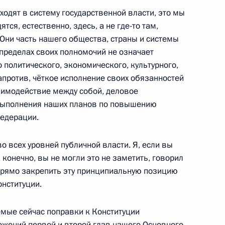
одят в систему государственной власти, это мы
тся, естественно, здесь, а не где-то там,
победой на чемпионате мира
 Они часть нашего общества, страны и системы
номестных санях
 пределах своих полномочий не означает
 политического, экономического, культурного,
апротив, чёткое исполнение своих обязанностей
аимодействие между собой, деловое
 выполнения наших планов по повышению
ой с победой на чемпионате
Федерации.
на одноместных санях
о всех уровней публичной власти. Я, если вы
, конечно, вы не могли это не заметить, говорил
 прямо закрепить эту принципиальную позицию
онституции.
у и Владиславу Антонову
анному спорту в спринте
емые сейчас поправки к Конституции
жений первой и второй глав нашего Основного