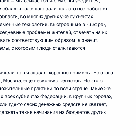
айн – мы сейчас только смогли убедиться,
торам и гостям теннисного
 области тоже показали, как это всё работает
y 2020
области, во многих других уже субъектах
ременные технологии, выстроенные в «цифре»,
седневные проблемы жителей, отвечать на их
вать соответствующим образом, а значит,
емы, с которыми люди сталкиваются
Госсовета и Совета по науке
:
4
видели, как я сказал, хорошие примеры. Но этого
н, Москва, ещё несколько регионов. Но этого
ожительные практики по всей стране. Такие же
 всех субъектах Федерации, в крупных городах,
ли где-то своих денежных средств не хватает,
ддержать такие начинания из бюджетов других
ента в области науки
7
а 2019 год