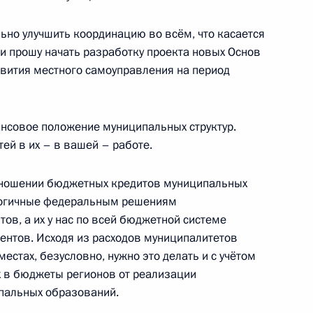
нциях 1000 и 500 метров
ьно улучшить координацию во всём, что касается
зи прошу начать разработку проекта новых Основ
звития местного самоуправления на период
с победой на чемпионате
 дистанции 5000 метров
ансовое положение муниципальных структур.
ей в их – в вашей – работе.
тношении бюджетных кредитов муниципальных
логичные федеральным решениям
ов, а их у нас по всей бюджетной системе
 с победой на чемпионате
центов. Исходя из расходов муниципалитетов
естах, безусловно, нужно это делать и с учётом
х в бюджеты регионов от реализации
пальных образований.