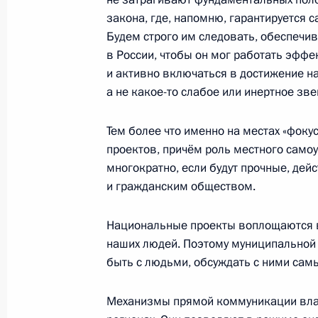
14 февраля 2020 года, 14:30
закона, где, напомню, гарантируется 
Будем строго им следовать, обеспечив
в России, чтобы он мог работать эфф
и активно включаться в достижение н
Приветствие участникам, организа
а не какое-то слабое или инертное зве
мира по санному спорту 2020 года
14 февраля 2020 года, 10:30
Тем более что именно на местах «фок
проектов, причём роль местного само
многократно, если будут прочные, де
12 февраля 2020 года, среда
и гражданским обществом.
Заседание Комиссии по вопросам 
Национальные проекты воплощаются в
12 февраля 2020 года, 18:00
Москва
наших людей. Поэтому муниципальной 
быть с людьми, обсуждать с ними сам
Механизмы прямой коммуникации влас
8 февраля 2020 года, суббота