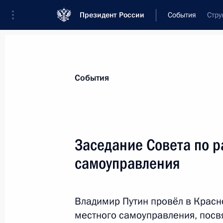
Президент России
События
Стру
Президент
Администрация
Государст
Новости
Сведения о комиссиях и совет
События
Отдельная комиссия или совет
Все комиссии и советы
Заседание Совета по р
самоуправления
Владимир Путин провёл в Красн
местного самоуправления, пос
Показа