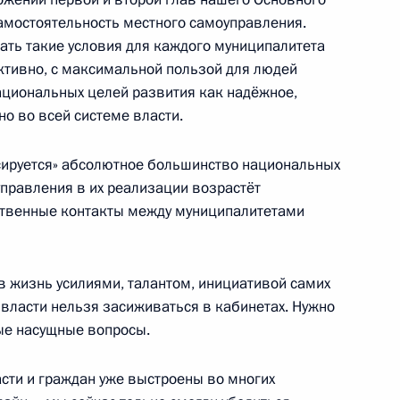
самостоятельность местного самоуправления.
ать такие условия для каждого муниципалитета
ективно, с максимальной пользой для людей
ациональных целей развития как надёжное,
торам и гостям чемпионата
но во всей системе власти.
 в Сочи
усируется» абсолютное большинство национальных
управления в их реализации возрастёт
йственные контакты между муниципалитетами
гражданства
 жизнь усилиями, талантом, инициативой самих
власти нельзя засиживаться в кабинетах. Нужно
ые насущные вопросы.
ти и граждан уже выстроены во многих