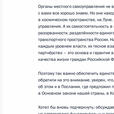
Органы местного самоуправления не вх
14 февраля 2020 года, пятница
с вами все хорошо знаем. Но они находя
Поздравление Роману Репилову с 
в космическом пространстве, на Луне.
по санному спорту в спринте на од
управления. А их самостоятельность в
разорванности, разделённости единого
14 февраля 2020 года, 16:00
транспортного пространства России. Н
каждым уровнем власти, их тесное вз
партнёрство – это основа и гарантия
Поздравление Екатерине Катников
качества жизни граждан Российской 
мира по санному спорту в спринте 
14 февраля 2020 года, 15:00
Поэтому так важно обеспечить единств
обратили на это внимание, уверен, что
об этом и в Послании, где предложил
в Основном законе нашей страны, в К
Поздравление Александру Денисьев
с победой на чемпионате мира по с
Хотел бы вновь подчеркнуть: обсужда
на двухместных санях
не затрагивают фундаментальных поло