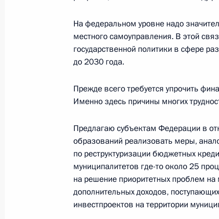
по конькобежному спорту на диста
16 февраля 2020 года, 10:00
На федеральном уровне надо значител
местного самоуправления. В этой свя
государственной политики в сфере ра
Поздравление Наталье Ворониной 
до 2030 года.
мира по конькобежному спорту на
Прежде всего требуется упрочить фин
16 февраля 2020 года, 09:30
Именно здесь причины многих трудност
Предлагаю субъектам Федерации в о
15 февраля 2020 года, суббота
образований реализовать меры, ана
по реструктуризации бюджетных кредит
Поздравление Александру Логинову
муниципалитетов где-то около 25 про
мира по биатлону в спринте
на решение приоритетных проблем на м
15 февраля 2020 года, 18:00
дополнительных доходов, поступающи
инвестпроектов на территории муници