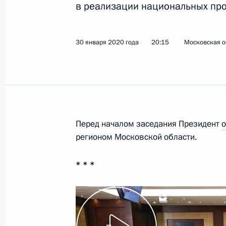
в реализации национальных про
28 февраля 2020 года, пятница
30 января 2020 года
20:15
Московская о
Утверждён план работы Национальн
по профессиональным квалификац
28 февраля 2020 года, 18:00
Перед началом заседания Президент
Поздравление Даниилу Крутских с 
регионом Московской области.
по парусному спорту в классе «Лаз
28 февраля 2020 года, 12:00
* * *
27 февраля 2020 года, четверг