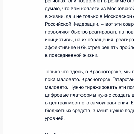
регионах. Они позволяют в режиме онл
Приветствие участникам, организа
думаю, что вам коллеги из Московской
турнира St Petersburg Ladies Troph
в жизни, да и не только в Московской 
Российской Федерации, – вот эти сов
8 февраля 2020 года, 11:00
позволяют быстро реагировать на пов
инициативы, на их обращения, реагиро
эффективнее и быстрее решать пробл
6 февраля 2020 года, четверг
в повседневной жизни.
Совместное заседание президиума 
Только что здесь, в Красногорске, мы 
и образованию
пока маловато. Красногорск, Татарста
6 февраля 2020 года, 17:30
Москва, Кремль
маловато. Нужно тиражировать эти пол
цифровые платформы нужно создать во
в центрах местного самоуправления. Ес
бюджетных средств, значит, нужно по
3 февраля 2020 года, понедельник
уровней.
Объявлены лауреаты премии Презид
и инноваций для молодых учёных з