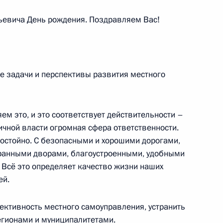
ьевича День рождения. Поздравляем Вас!
ма «Национальная система
е задачи и перспективы развития местного
е
ем это, и это соответствует действительности –
ичной власти огромная сфера ответственности.
обедой на чемпионате мира
 достойно. С безопасными и хорошими дорогами,
м зачёте
ранными дворами, благоустроенными, удобными
Всё это определяет качество жизни наших
ей.
ктивность местного самоуправления, устранить
 победой на чемпионате мира
егионами и муниципалитетами.