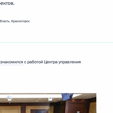
ектов.
бласть, Красногорск
ого совета
иям на 2020 год
ознакомился
с работой Центра управления
победой на чемпионате мира
ер-радиал»