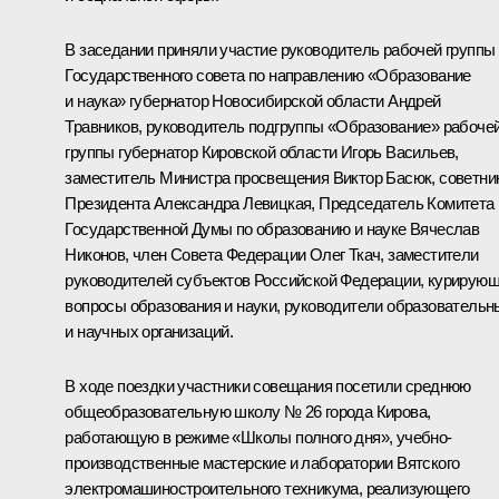
В заседании приняли участие руководитель рабочей группы
Государственного совета по направлению «Образование
и наука» губернатор Новосибирской области
Андрей
Травников
, руководитель подгруппы «Образование» рабоче
группы губернатор Кировской области
Игорь Васильев
,
заместитель Министра просвещения Виктор Басюк, советни
Президента
Александра Левицкая
, Председатель Комитета
Государственной Думы по образованию и науке Вячеслав
Никонов, член Совета Федерации Олег Ткач, заместители
руководителей субъектов Российской Федерации, курирую
вопросы образования и науки, руководители образовательн
и научных организаций.
В ходе поездки участники совещания посетили среднюю
общеобразовательную школу № 26 города Кирова,
работающую в режиме «Школы полного дня», учебно-
производственные мастерские и лаборатории Вятского
электромашиностроительного техникума, реализующего