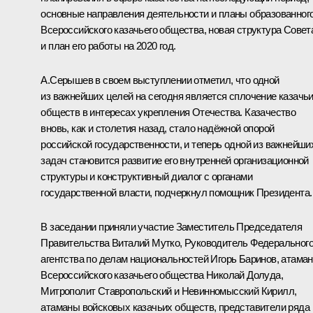
основные направления деятельности и планы образованног
Всероссийского казачьего общества, новая структура Совет
и план его работы на 2020 год.
А.Серышев
в своем выступлении отметил, что одной
из важнейших целей на сегодня является сплочение казачь
обществ в интересах укрепления Отечества. Казачество
вновь, как и столетия назад, стало надёжной опорой
российской государственности, и теперь одной из важнейши
задач становится развитие его внутренней организационной
структуры и конструктивный диалог с органами
государственной власти, подчеркнул помощник Президента.
В заседании приняли участие Заместитель Председателя
Правительства
Виталий Мутко
, Руководитель Федеральног
агентства по делам национальностей Игорь Баринов, атаман
Всероссийского казачьего общества Николай Долуда,
Митрополит Ставропольский и Невинномысский Кирилл,
атаманы войсковых казачьих обществ, представители ряда