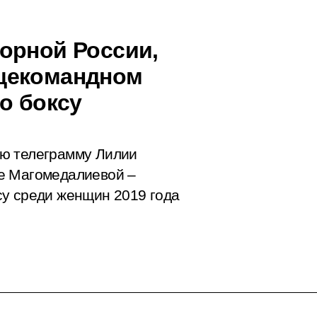
орной России,
щекомандном
о боксу
ю телеграмму Лилии
е Магомедалиевой –
су среди женщин 2019 года