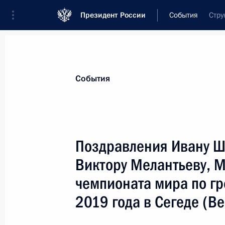
Президент России
События
Стру
Президент
Администрация
Государст
Новости
Сведения о комиссиях и совет
События
Отдельная комиссия или совет
Все комиссии и советы
Поздравления Ивану Ш
Виктору Мелантьеву, М
чемпионата мира по гр
2019 года в Сегеде (В
Показа