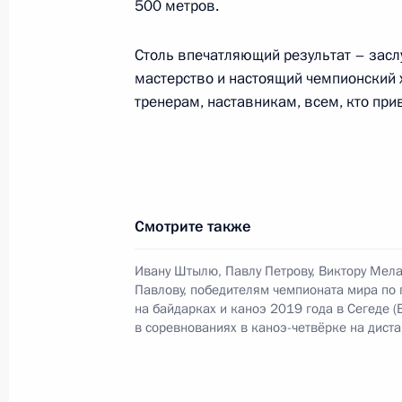
500 метров.
Столь впечатляющий результат – засл
18 сентября 2019 года, среда
мастерство и настоящий чемпионский 
Поздравление Наталье Воробьёвой
тренерам, наставникам, всем, кто прив
мира в соревнованиях по вольной 
18 сентября 2019 года, 18:00
Смотрите также
Заседание президиума Совета по
отношениям
Ивану Штылю, Павлу Петрову, Виктору Мела
Павлову, победителям чемпионата мира по 
18 сентября 2019 года, 16:40
Москва
на байдарках и каноэ 2019 года в Сегеде (
в соревнованиях в каноэ-четвёрке на дист
16 сентября 2019 года, понедельн