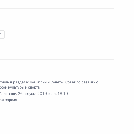
дой на чемпионате мира
 борьбе
т
ье
с победой на чемпионате
мской борьбе
ован в разделе:
Комиссии и Советы
,
Совет по развитию
кой культуры и спорта
бликации:
26 августа 2019 года, 18:10
ая версия
гражданства