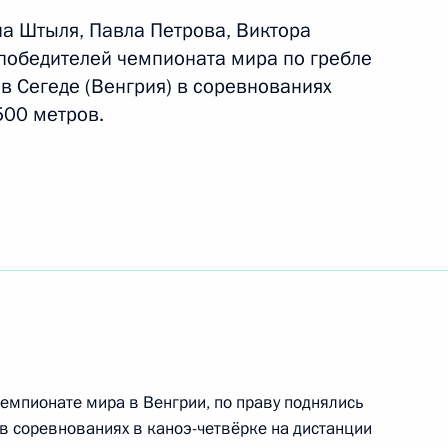
а Штыля, Павла Петрова, Виктора
победителей чемпионата мира по гребле
пионата мира 2019 года
 в Сегеде (Венгрия) в соревнованиях
ковой
500 метров.
ой с победой на чемпионате
е в упражнениях с обручем
бедой на чемпионате мира
пражнениях с мячом
емпионате мира в Венгрии, по праву поднялись
в соревнованиях в каноэ-четвёрке на дистанции