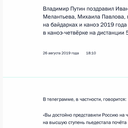
Владимир Путин поздравил Иван
Мелантьева, Михаила Павлова, 
Поздравление победительнице чем
на байдарках и каноэ 2019 года
по спортивной борьбе Инне Тражу
в каноэ-четвёрке на дистанции 
19 сентября 2019 года, 19:30
26 августа 2019 года
18:10
Поздравление Екатерине Селезнёв
мира по художественной гимнастик
19 сентября 2019 года, 09:35
В телеграмме, в частности, говорится:
Поздравление Дине Авериной с по
по художественной гимнастике в у
«Вы достойно представили Россию на ч
на высшую ступень пьедестала почёта 
19 сентября 2019 года, 09:30