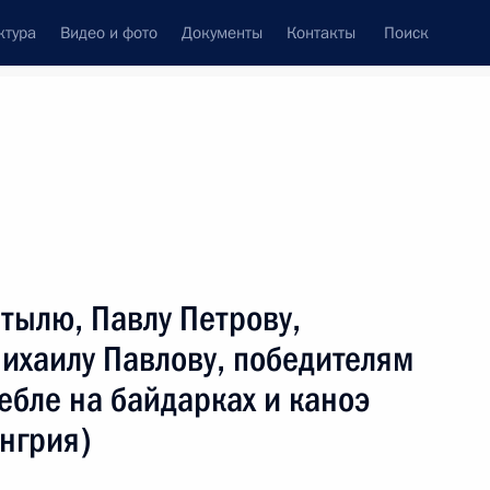
ктура
Видео и фото
Документы
Контакты
Поиск
венный Совет
Совет Безопасности
Комиссии и советы
ах
сентябрь, 2019
Показать
тылю, Павлу Петрову,
ихаилу Павлову, победителям
ебле на байдарках и каноэ
енгрия)
ть следующие материалы