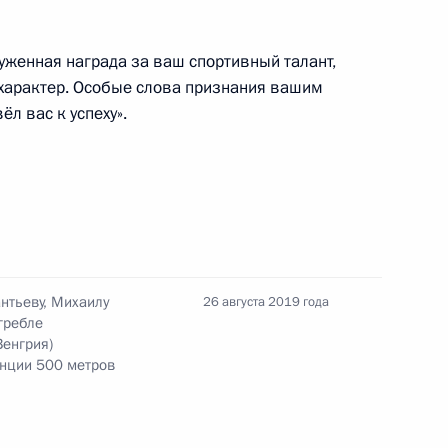
уженная награда за ваш спортивный талант,
характер. Особые слова признания вашим
 с победой на чемпионате
ёл вас к успеху».
борьбе
 межнациональным
2
нтьеву, Михаилу
26 августа 2019 года
гребле
Венгрия)
анции 500 метров
ик