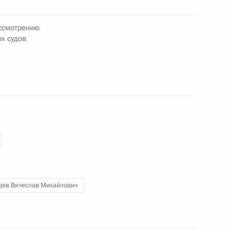
ассмотрению
х судов
дев Вячеслав Михайлович