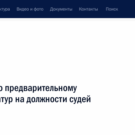
ктура
Видео и фото
Документы
Контакты
Поиск
о предварительному
тур на должности судей