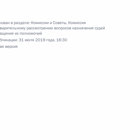
ован в разделе:
Комиссии и Советы
,
Комиссия
варительному рассмотрению вопросов назначения судей
ращения их полномочий
бликации:
31 июля 2019 года, 16:30
ая версия
ные
Официальные
Правовая и
сетевые ресурсы
техническая
ссии
Президента России
информация
MAX
О портале
ВКонтакте
Об использовании
ии
информации сайта
Rutube
О персональных
Telegram-канал