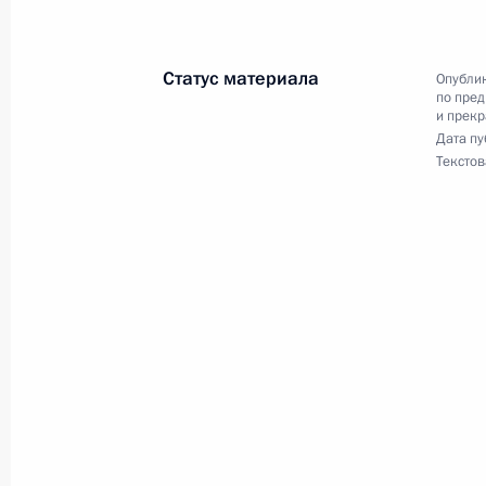
Статус материала
Опублик
по пред
и прек
Дата пу
Текстов
Разделы сайта
Информацион
Президента
ресурсы
России
Президента Ро
События
Президент России
Текущий ресурс
Структура
Конституция Росс
Видео и фото
Государственная
Документы