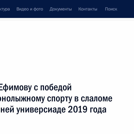
ктура
Видео и фото
Документы
Контакты
Поиск
венный Совет
Совет Безопасности
Комиссии и советы
ах
март, 2019
Показать
Ефимову с победой
рнолыжному спорту в слаломе
мней универсиаде 2019 года
ть следующие материалы