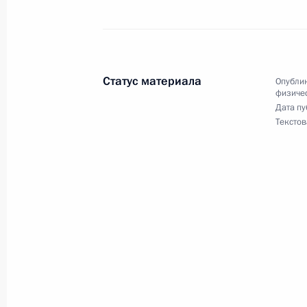
11 марта 2019 года, 19:10
Поздравление мужской сборной ко
Статус материала
Опублик
с мячом с победой на XXIX Всемир
физичес
2019 года в Красноярске
Дата пу
Текстов
11 марта 2019 года, 19:00
Поздравление женской сборной Ро
на XXIX Всемирной зимней универс
в Красноярске
11 марта 2019 года, 18:30