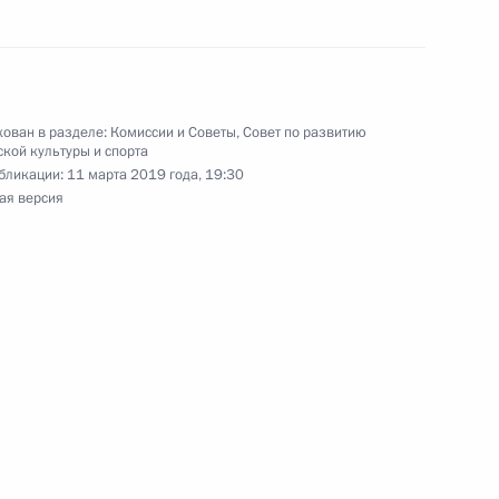
манде России по хоккею
ован в разделе:
Комиссии и Советы
,
Совет по развитию
ной зимней универсиаде
кой культуры и спорта
бликации:
11 марта 2019 года, 19:30
ая версия
ссии по хоккею, победившей
иаде 2019 года