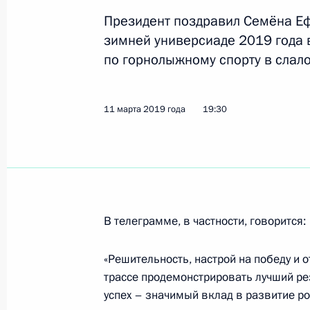
Президент поздравил Семёна Еф
зимней универсиаде 2019 года 
11 марта 2019 года, понедельник
по горнолыжному спорту в слал
Поздравление Семёну Ефимову с п
по горнолыжному спорту в слаломе
универсиаде 2019 года в Краснояр
11 марта 2019 года
19:30
11 марта 2019 года, 19:30
Поздравление Артёму Набиулину с 
по фристайлу в ски-кроссе на XXIX
В телеграмме, в частности, говорится:
универсиаде 2019 года в Краснояр
11 марта 2019 года, 19:25
«Решительность, настрой на победу и 
трассе продемонстрировать лучший ре
успех – значимый вклад в развитие р