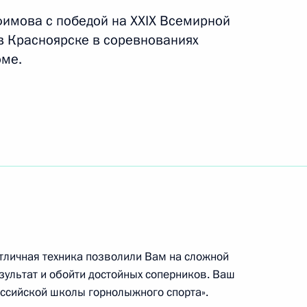
имова с победой на XXIX Всемирной
в Красноярске в соревнованиях
оме.
обедой в соревнованиях
 на XXIX Всемирной зимней
ске
победой в соревнованиях
 Всемирной зимней
ске
отличная техника позволили Вам на сложной
зультат и обойти достойных соперников. Ваш
оссийской школы горнолыжного спорта».