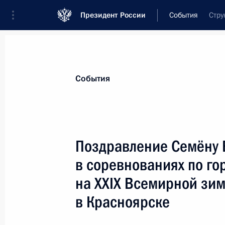
Президент России
События
Стру
Президент
Администрация
Государст
Новости
Сведения о комиссиях и совет
События
Отдельная комиссия или совет
Все комиссии и советы
Поздравление Семёну 
в соревнованиях по го
на XXIX Всемирной зи
в Красноярске
Показа