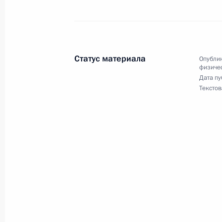
11 марта 2019 года, 19:10
Поздравление мужской сборной ко
Статус материала
Опублик
с мячом с победой на XXIX Всемир
физичес
2019 года в Красноярске
Дата пу
Текстов
11 марта 2019 года, 19:00
Поздравление женской сборной Ро
на XXIX Всемирной зимней универс
в Красноярске
11 марта 2019 года, 18:30