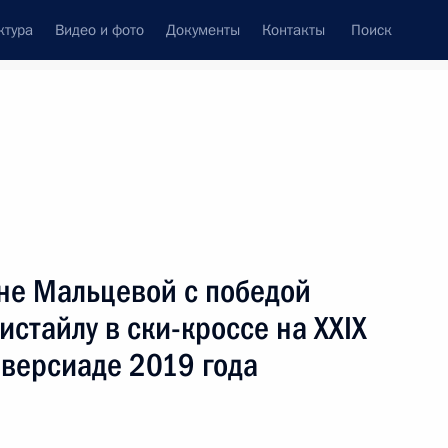
ктура
Видео и фото
Документы
Контакты
Поиск
венный Совет
Совет Безопасности
Комиссии и советы
ах
март, 2019
Показать
не Мальцевой с победой
истайлу в ски-кроссе на XXIX
версиаде 2019 года
ть следующие материалы