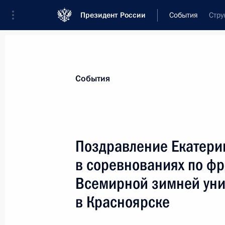
Президент России
События
Стру
Президент
Администрация
Государст
Новости
Сведения о комиссиях и совет
События
Отдельная комиссия или совет
Все комиссии и советы
Поздравление Екатери
в соревнованиях по фр
Всемирной зимней уни
в Красноярске
Показа