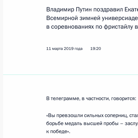
Владимир Путин поздравил Екат
Всемирной зимней универсиаде
11 марта 2019 года, понедельник
в соревнованиях по фристайлу в
Поздравление Семёну Ефимову с п
по горнолыжному спорту в слаломе
универсиаде 2019 года в Краснояр
11 марта 2019 года
19:20
11 марта 2019 года, 19:30
Поздравление Артёму Набиулину с 
по фристайлу в ски-кроссе на XXIX
В телеграмме, в частности, говорится:
универсиаде 2019 года в Краснояр
11 марта 2019 года, 19:25
«Вы превзошли сильных соперниц, стал
борьбе медаль высшей пробы – заслу
к победе».