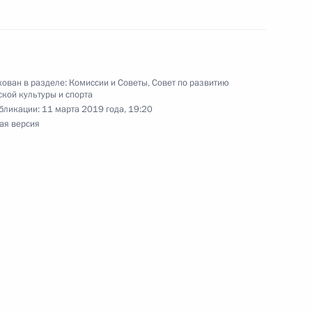
манде России по хоккею
ован в разделе:
Комиссии и Советы
,
Совет по развитию
ной зимней универсиаде
кой культуры и спорта
бликации:
11 марта 2019 года, 19:20
ая версия
ссии по хоккею, победившей
иаде 2019 года