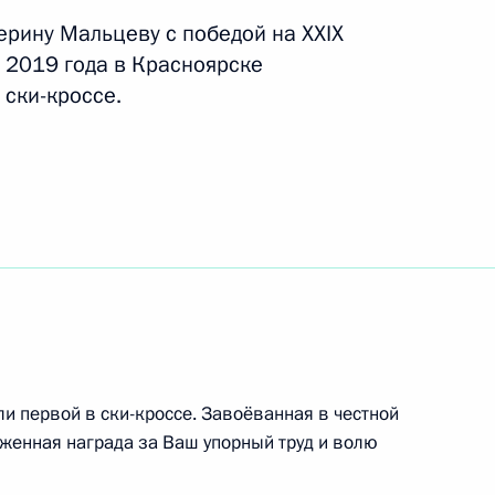
ерину Мальцеву с победой на XXIX
 2019 года в Красноярске
 ски-кроссе.
обедой в соревнованиях
 на XXIX Всемирной зимней
ске
победой в соревнованиях
 Всемирной зимней
ске
и первой в ски-кроссе. Завоёванная в честной
женная награда за Ваш упорный труд и волю