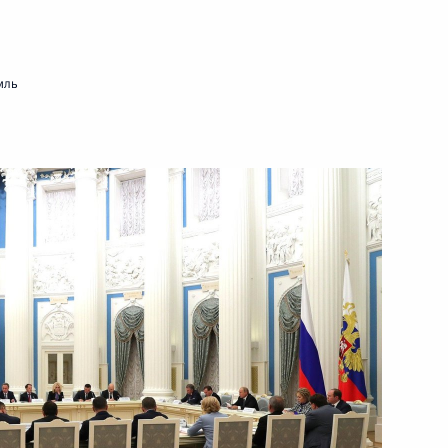
мль
ссии, победившей
та мира по самбо 2018 года
с победой в чемпионате мира
Санкт-Петербурге в прыжках