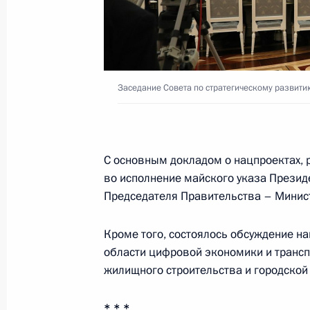
Поздравление Татьяне Кашириной 
мира по тяжёлой атлетике 2018 год
категории свыше 87 килограммов
Заседание Совета по стратегическому развити
10 ноября 2018 года, 18:00
С основным докладом о нацпроектах,
9 ноября 2018 года, пятница
во исполнение майского указа Презид
Поздравление Михаилу Заломину с
Председателя Правительства – Мини
по прыжкам на батуте 2018 года в 
на двойном мини-трампе
Кроме того, состоялось обсуждение н
области цифровой экономики и транспо
9 ноября 2018 года, 18:50
жилищного строительства и городской
* * *