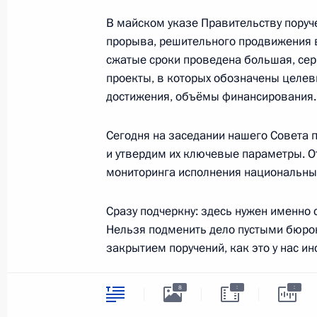
многоборье
В майском указе Правительству поруч
31 октября 2018 года, 20:00
прорыва, решительного продвижения 
сжатые сроки проведена большая, се
проекты, в которых обозначены целев
Заседание президиума Совета по 
достижения, объёмы финансирования.
31 октября 2018 года, 14:00
Москва
Сегодня на заседании нашего Совета
и утвердим их ключевые параметры. О
мониторинга исполнения национальны
30 октября 2018 года, вторник
Сразу подчеркну: здесь нужен именно 
Заседание Комиссии по вопросам 
Нельзя подменить дело пустыми бюро
в правоохранительных органах
закрытием поручений, как это у нас ин
30 октября 2018 года, 13:30
Москва
Главное в итоге – это реальные пози
:
:
8
каждый российской семьи. И для нас в