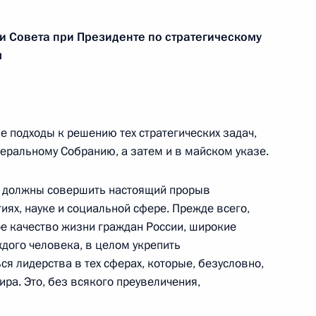
и Совета при Президенте по стратегическому
ата мира по тяжёлой
м
 подходы к решению тех стратегических задач,
оенно-технического
6
4м
еральному Собранию, а затем и в майском указе.
ными государствами
ы должны совершить настоящий прорыв
иях, науке и социальной сфере. Прежде всего,
ое качество жизни граждан России, широкие
дого человека, в целом укрепить
ся лидерства в тех сферах, которые, безусловно,
ира. Это, без всякого преувеличения,
победой на чемпионате мира
да в Дохе в личном