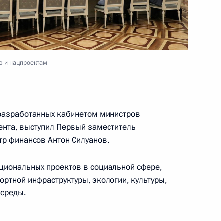
с победой на чемпионате
а в Ашхабаде в весовой
ю и нацпроектам
 разработанных кабинетом министров
ента, выступил Первый заместитель
 победой в чемпионате мира
стр финансов
Антон Силуанов
.
Санкт-Петербурге в прыжках
ациональных проектов в социальной сфере,
ртной инфраструктуры, экологии, культуры,
 среды.