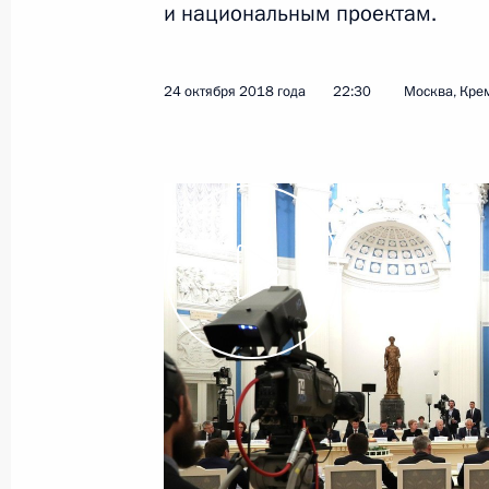
и национальным проектам.
12 ноября 2018 года, понедельник
24 октября 2018 года
22:30
Москва, Кре
Поздравление сборной команде Ро
в общекомандном зачёте чемпиона
в Бухаресте
12 ноября 2018 года, 20:40
10 ноября 2018 года, суббота
Поздравление Вадиму Афанасьеву 
по прыжкам на батуте 2018 года в 
на акробатической дорожке
10 ноября 2018 года, 18:30