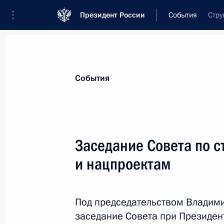
Президент России
События
Стру
Президент
Администрация
Государст
Новости
Сведения о комиссиях и совет
События
Отдельная комиссия или совет
Все комиссии и советы
Заседание Совета по с
и нацпроектам
Под председательством Владими
заседание Совета при Президен
Показа