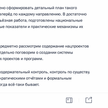
ено сформировать детальный план такого
вперёд по каждому направлению. В достаточно
рьёзная работа, подготовлены национальные
ые показатели и практические механизмы их
противодействию коррупции
 предметно рассмотрим содержание нацпроектов
тдельно поговорим о создании системы
х проектов и программ.
содержательный контроль, контроль по существу.
кадровой политики
кратическими отчётами и формальным
огда всё-таки бывает.
тивные изменения в жизни каждого человека,
ажно именно это, важен результат и видят ли