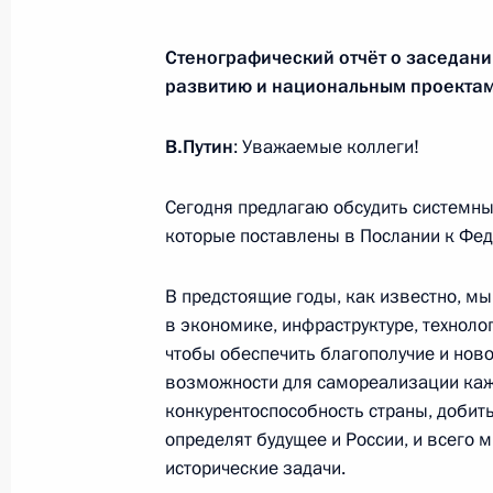
6 ноября 2018 года, вторник
Стенографический отчёт о заседани
Поздравление победителю чемпион
развитию и национальным проекта
атлетике 2018 года Артёму Окулову
6 ноября 2018 года, 20:15
В.Путин
: Уважаемые коллеги!
Сегодня предлагаю обсудить системные
Заседание Комиссии по вопросам в
которые поставлены в Послании к Фед
сотрудничества России с иностран
В предстоящие годы, как известно, м
6 ноября 2018 года, 13:50
Москва, Кремль
в экономике, инфраструктуре, технолог
чтобы обеспечить благополучие и нов
возможности для самореализации каж
31 октября 2018 года, среда
конкурентоспособность страны, добить
определят будущее и России, и всего м
Поздравление Артуру Далалояну с 
исторические задачи.
по спортивной гимнастике 2018 го