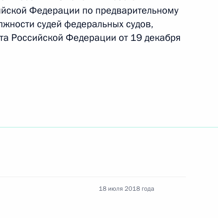
ийской Федерации по предварительному
лжности судей федеральных судов,
та Российской Федерации от 19 декабря
азвитию физической культуры
:
10
а Оргкомитета «Россия-2018»
и совещательных
езиденте
18 июля 2018 года