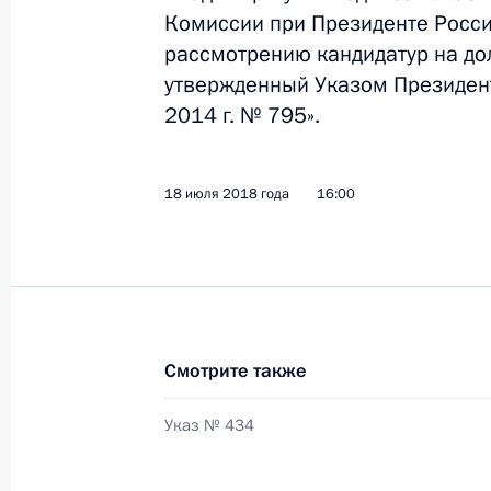
Комиссии при Президенте Росс
рассмотрению кандидатур на до
20 июля 2018 года, пятница
утвержденный Указом Президен
Совместное заседание Совета по р
2014 г. № 795».
и спорта и Наблюдательного совет
20 июля 2018 года, 18:30
Калининград
18 июля 2018 года
16:00
19 июля 2018 года, четверг
Указ об упорядочении деятельност
и консультативных органов при Пр
Смотрите также
19 июля 2018 года, 18:00
Указ № 434