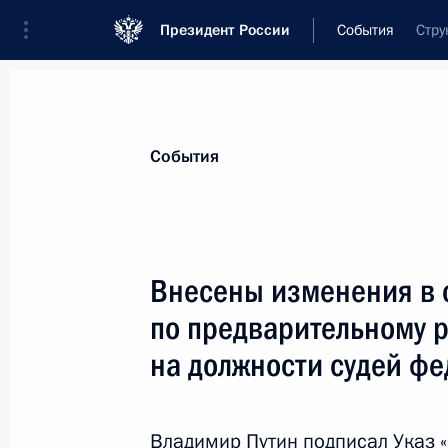
Президент России
События
Стру
Президент
Администрация
Государст
Новости
Сведения о комиссиях и совет
События
Отдельная комиссия или совет
Все комиссии и советы
Внесены изменения в 
по предварительному 
на должности судей фе
Показа
Владимир Путин подписал Указ 