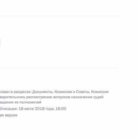
ельному рассмотрению
деральных судов
сии по предварительному
ости судей федеральных
ован в разделах:
Документы
,
Комиссии и Советы
,
Комиссия
варительному рассмотрению вопросов назначения судей
ращения их полномочий
бликации:
18 июля 2018 года, 16:00
ая версия
 межнациональным