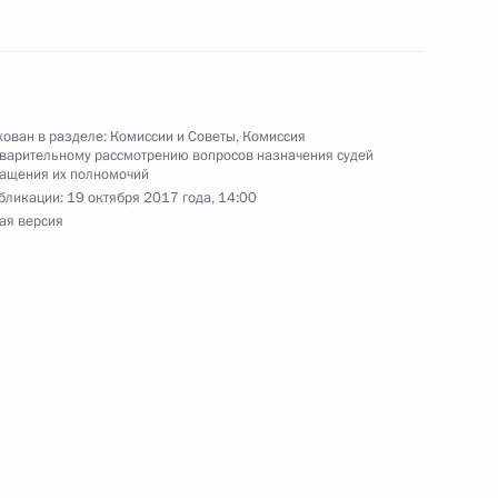
пионата мира по спортивной
 в опорном прыжке Марии
ован в разделе:
Комиссии и Советы
,
Комиссия
варительному рассмотрению вопросов назначения судей
ращения их полномочий
бликации:
19 октября 2017 года, 14:00
ая версия
азвитию физической культуры
21
43м
а оргкомитета «Россия-2018»