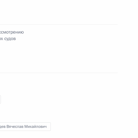
ельному рассмотрению
деральных судов
ассмотрению
х судов
еранов
гражданства
дев Вячеслав Михайлович