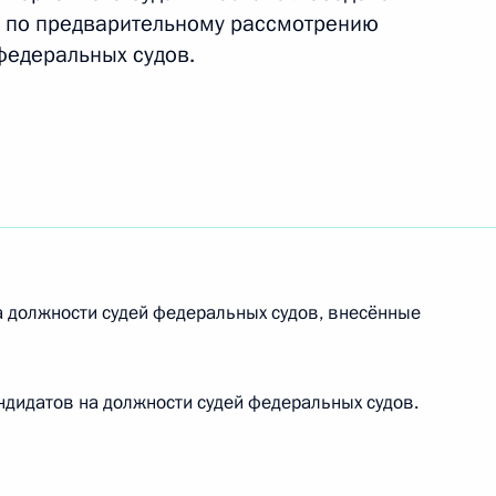
и по предварительному рассмотрению
федеральных судов.
кадровой политики
е
пионата мира по стрельбе
 должности судей федеральных судов, внесённые
дидатов на должности судей федеральных судов.