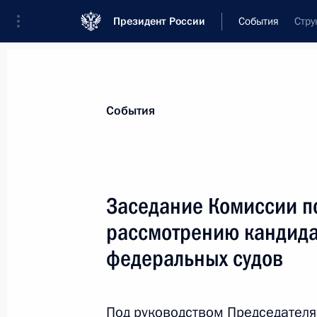
Президент России
События
Стру
Президент
Администрация
Государст
Новости
Сведения о комиссиях и совет
События
Отдельная комиссия или совет
Все комиссии и советы
Заседание Комиссии п
рассмотрению кандида
федеральных судов
Показа
Под руководством Председателя