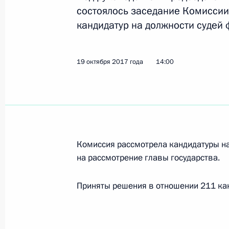
состоялось заседание Комисси
кандидатур на должности судей 
Заседание Комиссии по вопросам 
в правоохранительных органах
24 октября 2017 года, 13:00
Москва
19 октября 2017 года
14:00
22 октября 2017 года, воскресень
Поздравление победительнице чем
из лука Ксении Перовой
Комиссия рассмотрела кандидатуры на
на рассмотрение главы государства.
22 октября 2017 года, 23:00
Приняты решения в отношении 211 кан
19 октября 2017 года, четверг