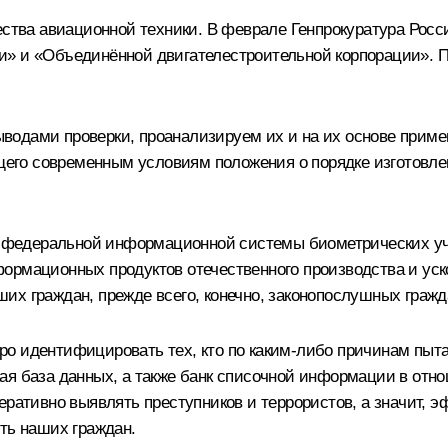
чества авиационной техники. В феврале Генпрокуратура Ро
и» и «Объединённой двигателестроительной корпорации». П
водами проверки, проанализируем их и на их основе прим
ающего современным условиям положения о порядке изготовл
ия федеральной информационной системы биометрических уч
ормационных продуктов отечественного производства и уск
аших граждан, прежде всего, конечно, законопослушных гражд
о идентифицировать тех, кто по каким‑либо причинам пытал
ая база данных, а также банк списочной информации в отн
еративно выявлять преступников и террористов, а значит, 
ть наших граждан.