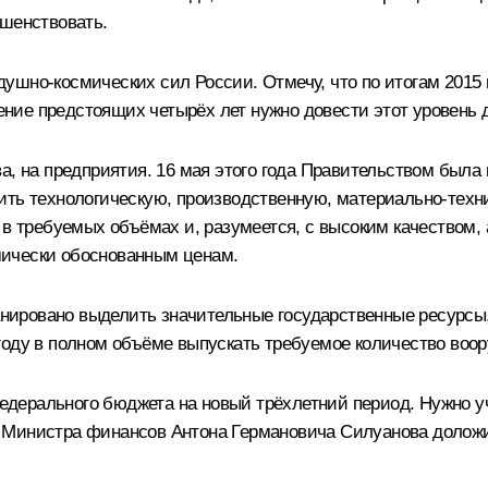
ршенствовать.
ушно-космических сил России. Отмечу, что по итогам 2015
чение предстоящих четырёх лет нужно довести этот уровень 
а, на предприятия. 16 мая этого года Правительством была
ить технологическую, производственную, материально-техн
 в требуемых объёмах и, разумеется, с высоким качеством, 
мически обоснованным ценам.
ировано выделить значительные государственные ресурсы,
году в полном объёме выпускать требуемое количество воор
ерального бюджета на новый трёхлетний период. Нужно учи
 Министра финансов Антона Германовича Силуанова доложи