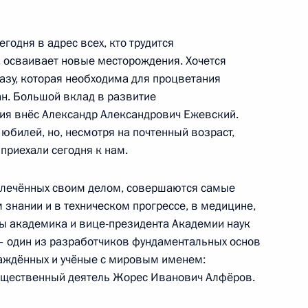
гражданства
годня в адрес всех, кто трудится
 осваивает новые месторождения. Хочется
 базу, которая необходима для процветания
ан. Большой вклад в развитие
ия внёс Александр Александрович Ежевский.
алидов
 юбилей, но, несмотря на почтенный возраст,
 приехали сегодня к нам.
увлечённых своим делом, совершаются самые
знании и в техническом прогрессе, в медицине,
ы академика и вице-президента Академии наук
по профессиональным
– один из разработчиков фундаментальных основ
раждённых и учёные с мировым именем:
общественный деятель Жорес Иванович Алфёров.