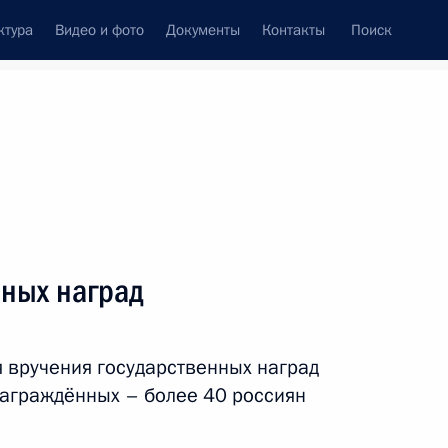
ктура
Видео и фото
Документы
Контакты
Поиск
венный Совет
Совет Безопасности
Комиссии и советы
ах
декабрь, 2015
Показать
нных наград
 вручения государственных наград
аграждённых – более 40 россиян
ть следующие материалы