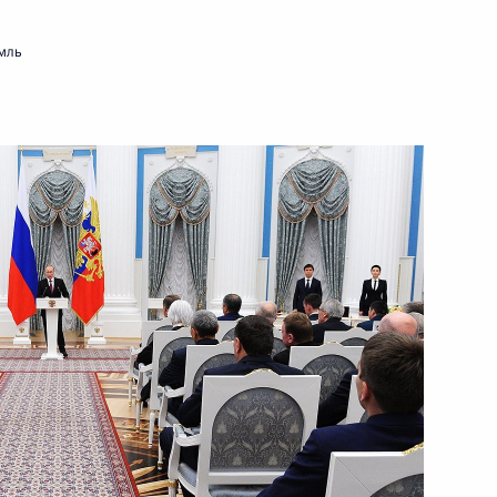
мль
 находящихся под патронажем
ельному рассмотрению
деральных судов