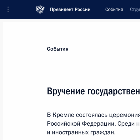
Президент России
События
Стру
Президент
Администрация
Государст
Новости
Сведения о комиссиях и совет
События
Отдельная комиссия или совет
Все комиссии и советы
Вручение государстве
В Кремле состоялась церемония
Российской Федерации. Среди н
и иностранных граждан.
Показа