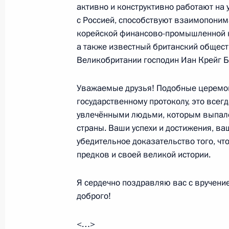
активно и конструктивно работают на 
Национальной стратегии действий в
с Россией, способствуют взаимопоним
17 ноября 2015 года, 13:00
Москва, Кремль
корейской финансово-промышленной ко
а также известный британский общест
Великобритании господин Иан Крейг Б
16 ноября 2015 года, понедельник
Уважаемые друзья! Подобные церемон
Заседание Комиссии по вопросам 
государственному протоколу, это всег
назначения
увлечёнными людьми, которым выпало 
страны. Ваши успехи и достижения, ва
16 ноября 2015 года, 18:00
убедительное доказательство того, чт
предков и своей великой истории.
12 ноября 2015 года, четверг
Я сердечно поздравляю вас с вручени
Итоговое заседание рабочей групп
доброго!
заседания Совета по развитию физ
и оргкомитета «Россия-2018»
<…>