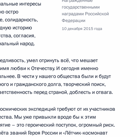
Награждённые
нальные интересы
государственными
но остро
наградами Российской
, солидарность,
Федерации
одную историю
10 декабря 2015 года
ства, согласия,
нальный народ.
15
40м
ь
едливость, умел отринуть всё, что мешает
 имя любви к Отечеству. И сегодня именно
ильнее. В чести у нашего общества были и будут
го и гражданского долга, творческий поиск,
етственность перед страной, доблесть и отвага.
н ряд объектов культурного
3
ическую значимость
осмических экспедиций требуют от их участников
ества. Мы уже привыкли вроде бы к этим
тие – это героический поступок, огромный риск.
ёта званий Героя России и «Лётчик-космонавт