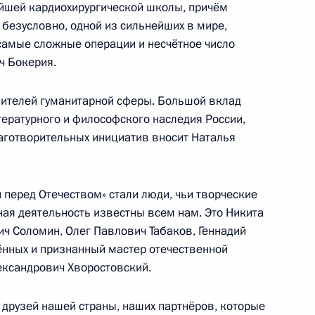
ейшей кардиохирургической школы, причём
 безусловно, одной из сильнейших в мире,
 самые сложные операции и несчётное число
ч Бокерия.
ственных комиссий Совета
вителей гуманитарной сферы. Большой вклад
тературного и философского наследия России,
аготворительных инициатив вносит Наталья
ельному рассмотрению
деральных судов
 перед Отечеством» стали люди, чьи творческие
ая деятельность известны всем нам. Это Никита
ч Соломин, Олег Павлович Табаков, Геннадий
ённых и признанный мастер отечественной
ександрович Хворостовский.
 друзей нашей страны, наших партнёров, которые
та по реализации
5