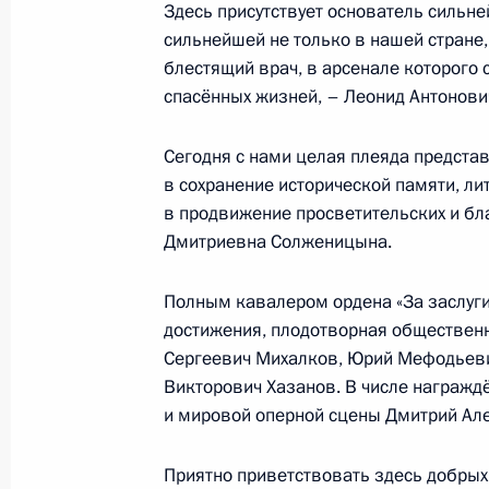
Здесь присутствует основатель сильн
сильнейшей не только в нашей стране,
19 ноября 2015 года, четверг
блестящий врач, в арсенале которого
спасённых жизней, – Леонид Антонови
Проведён ряд заседаний межведом
по культуре и искусству
Сегодня с нами целая плеяда предста
19 ноября 2015 года, 20:00
Москва
в сохранение исторической памяти, ли
в продвижение просветительских и бл
Дмитриевна Солженицына.
Заседание Комиссии по предварит
кандидатур на должности судей фе
Полным кавалером ордена «За заслуги
достижения, плодотворная общественн
19 ноября 2015 года, 16:00
Сергеевич Михалков, Юрий Мефодьеви
Викторович Хазанов. В числе награжд
и мировой оперной сцены Дмитрий Ал
17 ноября 2015 года, вторник
Приятно приветствовать здесь добрых
Заседание Координационного сове