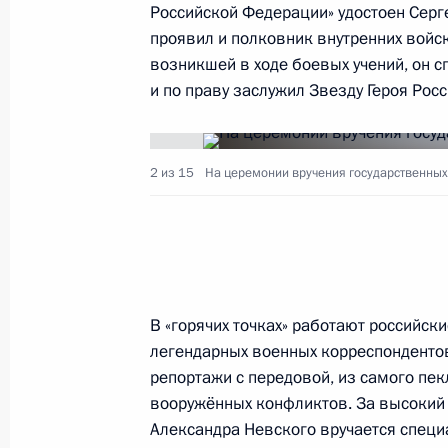
Российской Федерации» удостоен Серг
8 декабря 2015 года, вторник
проявил и полковник внутренних войск
Совместное заседание Совета по р
возникшей в ходе боевых учений, он с
и спорта и организационного коми
и по праву заслужил Звезду Героя Росс
8 декабря 2015 года, 23:35
Москва, Кремль
2 из 15
На церемонии вручения государственных
3 декабря 2015 года, четверг
Вручение государственных наград
Сил России
3 декабря 2015 года, 18:00
Москва, Кремль
В «горячих точках» работают российск
легендарных военных корреспондентов
репортажи с передовой, из самого пек
вооружённых конфликтов. За высокий 
1 декабря 2015 года, вторник
Александра Невского вручается спец