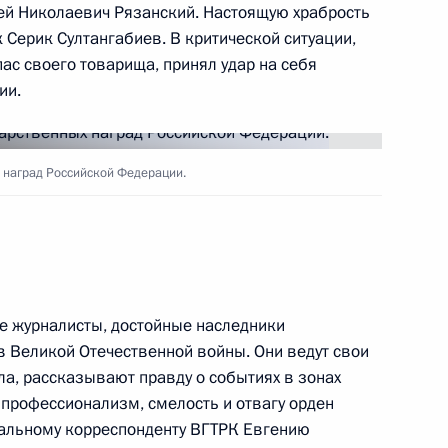
ей Николаевич Рязанский. Настоящую храбрость
 Серик Султангабиев. В критической ситуации,
азвитию физической культуры
12
10м
пас своего товарища, принял удар на себя
тета «Россия 2018»
ии.
 наград Российской Федерации.
 военнослужащим Вооружённых
2
3м
ие журналисты, достойные наследники
 Великой Отечественной войны. Они ведут свои
ла, рассказывают правду о событиях в зонах
профессионализм, смелость и отвагу орден
иальному корреспонденту ВГТРК Евгению