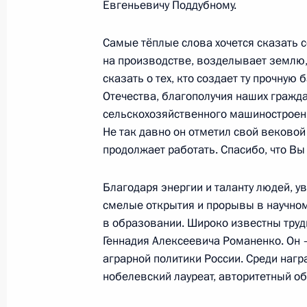
Заседание Комиссии по вопросам 
Евгеньевичу Поддубному.
1 декабря 2015 года, 18:00
Самые тёплые слова хочется сказать се
на производстве, возделывает землю,
сказать о тех, кто создает ту прочную
25 ноября 2015 года, среда
Отечества, благополучия наших гражд
сельскохозяйственного машиностроен
Заседание Комиссии по делам инв
Не так давно он отметил свой вековой
25 ноября 2015 года, 19:00
продолжает работать. Спасибо, что Вы
Благодаря энергии и таланту людей, 
23 ноября 2015 года, понедельник
смелые открытия и прорывы в научном 
в образовании. Широко известны труд
Заседание Национального совета 
Геннадия Алексеевича Романенко. Он 
квалификациям
аграрной политики России. Среди наг
нобелевский лауреат, авторитетный 
23 ноября 2015 года, 17:00