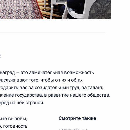
кадровой политики
!
 межнациональным
1
 наград – это замечательная возможность
аслуживают того, чтобы о них и об их
одарить вас за созидательный труд, за талант,
пление государства, в развитие нашего общества,
еред нашей страной.
Смотрите также
вые вызовы,
, готовность
борьбе с коррупцией