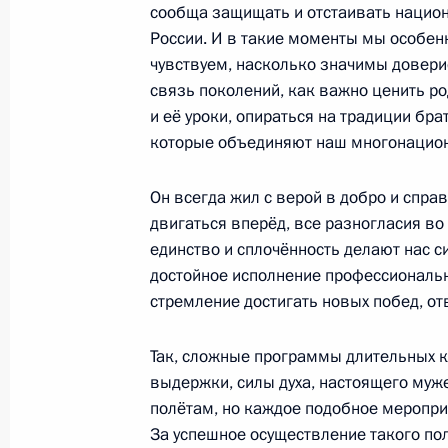
сообща защищать и отстаивать нацио
в госорганах Республики Мордовия
России. И в такие моменты мы особен
10 декабря 2015 года, 18:00
чувствуем, насколько значимы доверие
связь поколений, как важно ценить р
и её уроки, опираться на традиции брат
Вручение государственных наград
которые объединяют наш многонацио
10 декабря 2015 года, 14:00
Москва, Кремл
Он всегда жил с верой в добро и справ
двигаться вперёд, все разногласия во
единство и сплочённость делают нас с
9 декабря 2015 года, среда
достойное исполнение профессионально
стремление достигать новых побед, отв
Музеям Московского Кремля переда
наследия, имеющих высокую истор
Так, сложные программы длительных к
9 декабря 2015 года, 19:00
Москва, Кремль
выдержки, силы духа, настоящего муж
полётам, но каждое подобное мероприя
За успешное осуществление такого пол