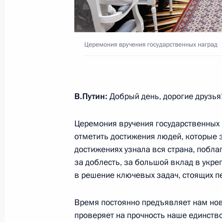
17 декабря 2015 года, четверг
Заседание Комиссии по вопросам 
в правоохранительных органах
Церемония вручения государственных наград
17 декабря 2015 года, 13:00
В.Путин:
Добрый день, дорогие друзья
15 декабря 2015 года, вторник
Заседание президиума Совета по
Церемония вручения государственных
отношениям
отметить достижения людей, которые з
достижениях узнала вся страна, поблаг
15 декабря 2015 года, 15:00
Москва
за доблесть, за большой вклад в укре
в решение ключевых задач, стоящих п
10 декабря 2015 года, четверг
Время постоянно предъявляет нам но
проверяет на прочность наше единство
Проверка организации работы по 