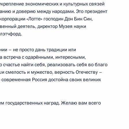
укрепление экономических и культурных связей
 интересах детей
анию и доверию между народами. Это президент
рпорации «Лотте» господин Дон Бин Син,
венный деятель, директор Музея науки
лэтчфорд.
ии – не просто дань традиции или
развития авиации общего
да встреча с одарёнными, интересными,
счастье найти себя, реализовать себя во благо
ши смелость и мужество, верность Отечеству –
о современная Россия достойна своих великих
ем государственных наград. Желаю вам всего
ы по подготовке совместного
ической культуры и спорта