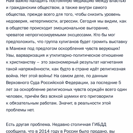
Нам важно наладить постоянную медиацию между властью
и гражданским обществом, а также внутри самого
общества, прежде всего для того, чтобы снизить уровень
недоверия, нетерпимости, агрессии. Сегодня мы видим, как
в обществе происходит эмоциональное выгорание,
чреватое непрогнозируемыми эксцессами. Кто бы мог
предположить, что группа хулиганов будет громить выставку
в Манеже под предлогом оскорбления чувств верующих!
Увы, варваризация и утилитарно-политическое отношение
к христианству – это закономерный результат нагнетания
такой напряжённости, как будто в стране идёт религиозная
война. Нет этой войны! На самом деле, по данным
Верховного Суда Российской Федерации, за последние 5
лет за оскорбление религиозных чувств осуждён всего один
человек, причём без всякой шумихи его приговорили
к обязательным работам. Значит, в реальности этой
проблемы нет.
Есть другая проблема. Недавно столичная ГИБДД
сообщила, что в 2014 году в России было продано, вы