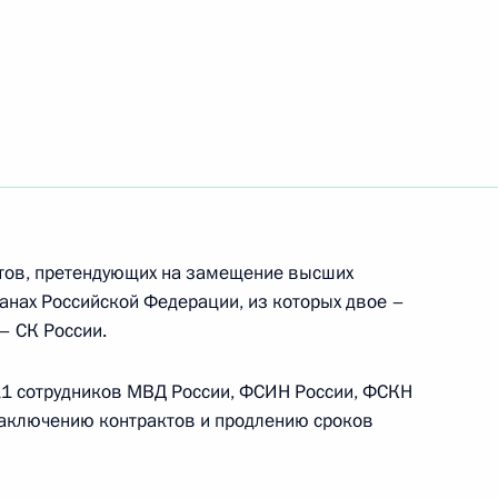
кадровой политики
тов, претендующих на замещение высших
тратегии развития ТЭК
8
12м
анах Российской Федерации, из которых двое –
– СК России.
ь
 11 сотрудников МВД России, ФСИН России, ФСКН
аключению контрактов и продлению сроков
противодействию коррупции
ь