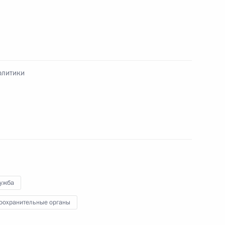
к
ссии по реализации
олитики
твия переселению
ническому сотрудничеству
4
3м
ами
лужба
ь
оохранительные органы