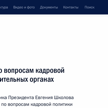
ктура
Видео и фото
Документы
Контакты
Поиск
венный Совет
Совет Безопасности
Комиссии и советы
ах
октябрь, 2015
Показать
о вопросам кадровой
ительных органах
ика Президента Евгения Школова
 по вопросам кадровой политики
ть следующие материалы