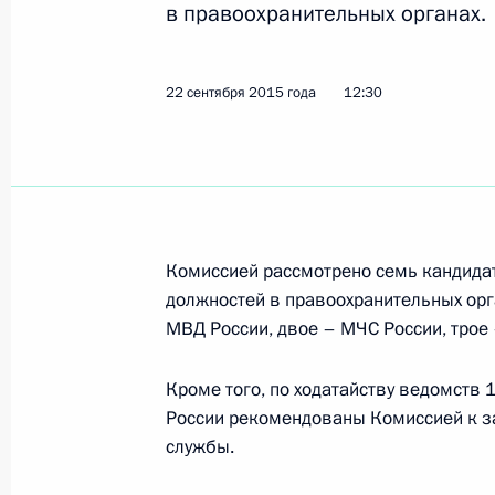
в правоохранительных органах.
Заседание Комиссии по вопросам 
в правоохранительных органах
22 сентября 2015 года
12:30
28 октября 2015 года, 15:00
27 октября 2015 года, вторник
Комиссией рассмотрено семь кандида
Заседание Комиссии по вопросам с
должностей в правоохранительных орг
и экологической безопасности
МВД России, двое – МЧС России, трое 
27 октября 2015 года, 16:20
Москва, Кремл
Кроме того, по ходатайству ведомств
России рекомендованы Комиссией к з
службы.
Заседание президиума Совета по 
27 октября 2015 года, 15:00
Москва, Кремл