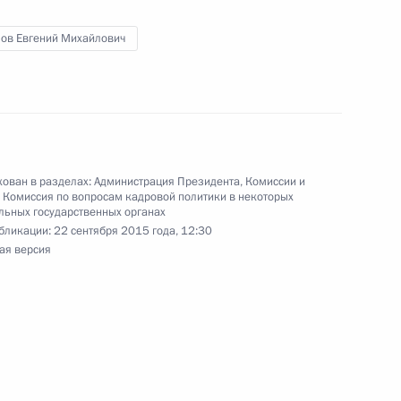
ов Евгений Михайлович
ельному рассмотрению
деральных судов
ован в разделах:
Администрация Президента
,
Комиссии и
,
Комиссия по вопросам кадровой политики в некоторых
ьных государственных органах
осударственной службы
бликации:
22 сентября 2015 года, 12:30
ая версия