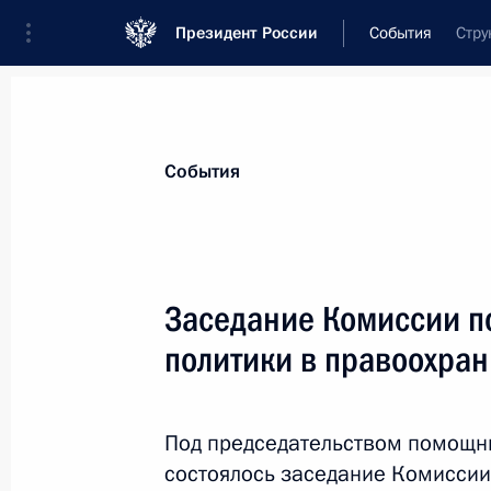
Президент России
События
Стру
Президент
Администрация
Государст
Новости
Сведения о комиссиях и совет
События
Отдельная комиссия или совет
Все комиссии и советы
Заседание Комиссии п
политики в правоохран
Под председательством помощн
состоялось заседание Комиссии
Показа