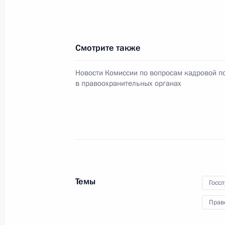
26 октября 2015 года, понедельни
Смотрите также
Заседание Межведомственной коми
Новости Комиссии по вопросам кадровой п
Госпрограммы по оказанию содейс
в правоохранительных органах
соотечественников
26 октября 2015 года, 18:00
Москва
Заседание Комиссии по военно-тех
России с иностранными государств
Темы
Госс
26 октября 2015 года, 14:45
Москва, Кремл
Прав