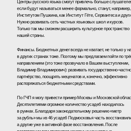
Центры русского языка смогут привлечь больше слушателе
если будут называться менее формально, станут, например,
Институтом Пушкина, как Институт Гёте, Сервантеса и други
Нужно развивать сеть частных языковых школ и курсов.
Только так мы сможем расширить культурное пространство
нашей страны.
Финансы. Бюджетных денег всегда не хватает, не только у на
в других странах тоже. Поэтому мы предлагаем пойти по тр
направлениям (это тоже прозвучало в Вашем выступлении,
Владимир Владимирович): развивать государственно-частн
партнёрство, поощрять меценатов и, конечно, эффективно
распоряжаться бюджетными средствами.
По ГЧП я могу привести пример Москвы и Московской облас
Десятилетиями огромное количество усадеб находилось
в руинах. Благодаря законодательному решению «метр
за рубль» мы из 46 усадеб Подмосковья часть восстановили
а другие уже в активной фазе восстановления. После