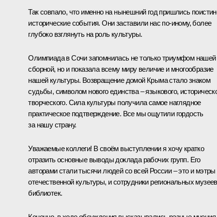
Так совпало, что именно на нынешний год пришлись поистин
исторические события. Они заставили нас по‑иному, более
глубоко взглянуть на роль культуры.
Олимпиада в Сочи запомнилась не только триумфом нашей
сборной, но и показала всему миру величие и многообразие
нашей культуры. Возвращение домой Крыма стало знаком
судьбы, символом нового единства – языкового, историческо
творческого. Сила культуры получила самое наглядное
практическое подтверждение. Все мы ощутили гордость
за нашу страну.
Уважаемые коллеги! В своём выступлении я хочу кратко
отразить основные выводы доклада рабочих групп. Его
авторами стали тысячи людей со всей России – это и мэтры
отечественной культуры, и сотрудники региональных музеев
библиотек.
Конечно, в ходе обсуждения высказывались разные мнения