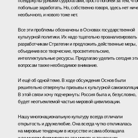
псевдокультурными суррогатами, просто погоней за тем, чт
побольше заработать. Но, собственно говоря, здесь нет нич
необычного, и нового тоже нет.
Все эти проблемы обозначены в Основах государственной
культурной политики. Их надо тщательно проанализировать
разработчикам Стратегии и предложить действенные меры,
объединив все творческие, просветительские,
интеллектуальные ресурсы. Предлагаю уделить сегодня эт
вопросам также необходимое внимание.
И ещё об одной теме. В ходе обсуждения Основ были
решительно отвергнуты призывы к культурной самоизоляци
В этой связи хочу подчеркнуть: Россия была и, безусловно,
будет неотъемлемой частью мировой цивилизации.
Нашу многонациональную культуру всегда отличали
открытость и дружелюбие. Она всегда чутко откликалась
на мировые тенденции в искусстве и сама обогащала
и во многом формировала эти мировые тенденции.