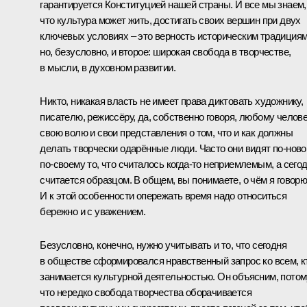
гарантируется Конституцией нашей страны. И все мы знаем,
что культура может жить, достигать своих вершин при двух
ключевых условиях – это верность историческим традициям
но, безусловно, и второе: широкая свобода в творчестве,
в мысли, в духовном развитии.
Никто, никакая власть не имеет права диктовать художнику,
писателю, режиссёру, да, собственно говоря, любому челов
свою волю и свои представления о том, что и как должны
делать творчески одарённые люди. Часто они видят по‑ново
по‑своему то, что считалось когда‑то неприемлемым, а сего
считается образцом. В общем, вы понимаете, о чём я говорю
И к этой особенности опережать время надо относиться
бережно и с уважением.
Безусловно, конечно, нужно учитывать и то, что сегодня
в обществе сформировался нравственный запрос ко всем, к
занимается культурной деятельностью. Он объясним, потом
что нередко свобода творчества оборачивается