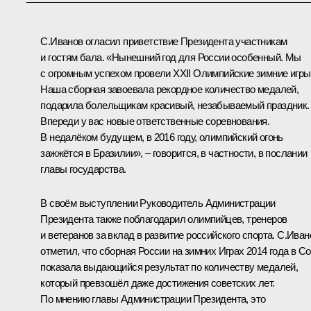
С.Иванов
огласил приветствие Президента участникам
и гостям бала. «Нынешний год для России особенный. Мы
с огромным успехом провели XXII Олимпийские зимние игры
Наша сборная завоевала рекордное количество медалей,
подарила болельщикам красивый, незабываемый праздник.
Впереди у вас новые ответственные соревнования.
В недалёком будущем, в 2016 году, олимпийский огонь
зажжётся в Бразилии», – говорится, в частности, в послании
главы государства.
В своём выступлении Руководитель Администрации
Президента также поблагодарил олимпийцев, тренеров
и ветеранов за вклад в развитие российского спорта. С.Иван
отметил, что сборная России на зимних Играх 2014 года в С
показала выдающийся результат по количеству медалей,
который превзошёл даже достижения советских лет.
По мнению главы Администрации Президента, это