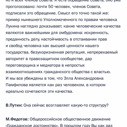
но и всех членов Совета. И есть обращение Совета, оно уже
проголосовано: почти 50 человек, членов Совета,
подписали это обращение. Смысл его точно такой же:
пример нынешнего Уполномоченного по правам человека
Лукина наглядно доказывает, какие человеческие качества
являются важнейшими для омбудсмена: искренность,
преданность делу, настойчивость в отстаивании прав
и свобод человека как высшей ценности нашего
государства, безукоризненная репутация, непререкаемый
авторитет в правозащитном сообществе, дар
переговорщика и медиатора в непростых
взаимоотношениях гражданского общества с властью.
И мы все убеждены в том, что Элла Александровна
Памфилова является как раз человеком, в котором
идеально сочетаются эти качества.
В.Путин:
Она сейчас возглавляет какую‑то структуру?
М.Федотов:
Общероссийское общественное движение
«Гражданское достоинство». В прошлом году Вы как раз