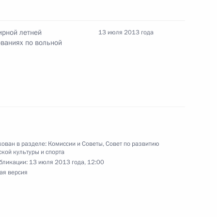
ирной летней
емирной летней Универсиады
13 июля 2013 года
ованиях по вольной
емирной летней Универсиады
ован в разделе:
Комиссии и Советы
,
Совет по развитию
кой культуры и спорта
бликации:
13 июля 2013 года, 12:00
ая версия
семирной летней Универсиады
у, Максиму Спесивцеву,