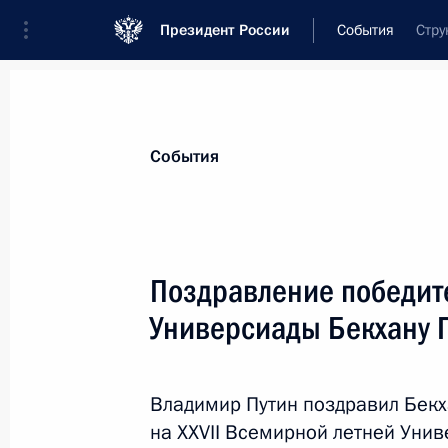
Президент России
События
Стру
Президент
Администрация
Государст
Новости
Сведения о комиссиях и совет
События
Отдельная комиссия или совет
Все комиссии и советы
Поздравление победит
Универсиады Бекхану 
Владимир Путин поздравил Бекх
на XXVII Всемирной летней Унив
Показа