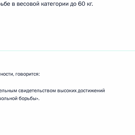
ьбе в весовой категории до 60 кг.
емирной летней Универсиады
емирной летней Универсиады
ности, говорится:
тельным свидетельством высоких достижений
вольной борьбы».
емирной летней Универсиады