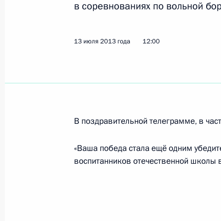
в соревнованиях по вольной бор
Поздравление победителю XXVII Вс
Анастасии Зуевой
13 июля 2013 года
12:00
15 июля 2013 года, 20:05
Поздравление победителю XXVII Вс
Виктории Андреевой
В поздравительной телеграмме, в част
15 июля 2013 года, 20:00
«Ваша победа стала ещё одним убеди
воспитанников отечественной школы 
Поздравление победителю XXVII Вс
Яне Костенко
15 июля 2013 года, 19:25