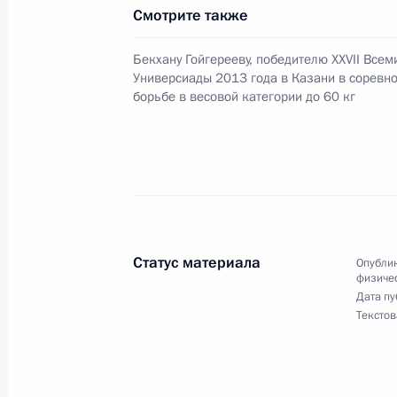
Смотрите также
Бекхану Гойгерееву, победителю XXVII Всем
Поздравление победителю XXVII Вс
Универсиады 2013 года в Казани в соревн
Владимиру Морозову
борьбе в весовой категории до 60 кг
15 июля 2013 года, 19:20
Поздравление победителю XXVII Вс
Елене Бондаревой
15 июля 2013 года, 19:15
Статус материала
Опублик
физичес
Дата пу
Текстов
Поздравление победителям XXVII В
Алексею Вострикову, Олегу Жестков
Николаю Червову