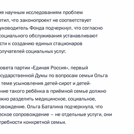
вия научным исследованиям проблем
ил, что законопроект не соответствует
уководитель Фонда подчеркнул, что согласно
I Всемирной летней
 социального обслуживания устанавливают
сти к созданию единых стационаров
олучателей социальных услуг.
овета партии «Единая Россия», первый
семирной летней Универсиады
осударственной Думы по вопросам семьи Ольга
ну, Николаю Баландину, Льву
теме усыновления детей-сирот и детей-
Георгию Ефременко, Антону
ние такого ребёнка в приёмной семье должно
влу Сафонкину
жно разделить медицинское, социальное,
овождение. Ольга Баталина подчеркнула, что
еское сопровождение – не отдельные услуги, они
ребности конкретной семьи.