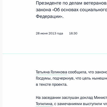
Президенте по делам ветеранов
закона «Об основах социальног
Поздравление победителям XXVII В
Федерации».
Денису Аблязину, Давиду Белявском
Игнатьеву, Николаю Куксенкову
28 июня 2013 года
16:30
8 июля 2013 года, 21:40
Поздравление победительницам XX
Универсиады Светлане Колесничен
Татьяна Голикова
сообщила, что законо
8 июля 2013 года, 21:20
Госдумы, подчеркнув, что цель нынешн
в тексте проекта.
Поздравление победительнице XXVI
На заседании заслушан доклад Минист
Универсиады Серафиме Сафоново
Топилина
, с замечаниями выступили ч