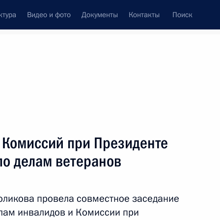
ктура
Видео и фото
Документы
Контакты
Поиск
венный Совет
Совет Безопасности
Комиссии и советы
ах
июль, 2013
Показать
 Комиссий при Президенте
по делам ветеранов
оликова провела совместное заседание
лам инвалидов и Комиссии при
ть следующие материалы