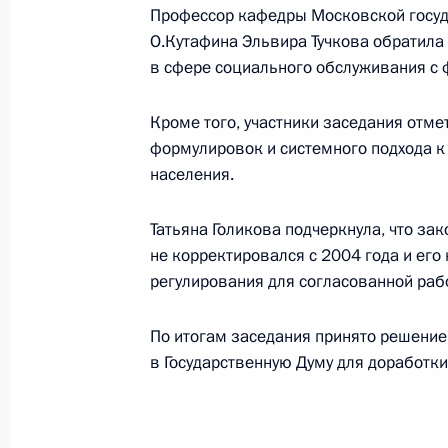
Поздравление победительницам XX
Профессор кафедры Московской госу
Универсиады Анастасии Карабельщ
О.Кутафина Эльвира Тучкова обратила
Оксане Стрелковой, Александре Ф
в сфере социального обслуживания с 
8 июля 2013 года, 13:30
Кроме того, участники заседания отме
формулировок и системного подхода 
населения.
Поздравление победителям XXVII В
Александру Чаукину и Юрию Пшени
Татьяна Голикова подчеркнула, что за
8 июля 2013 года, 11:30
не корректировался с 2004 года и его
регулирования для согласованной раб
По итогам заседания принято решение
Поздравление победительницам XX
в Государственную Думу для доработки
Универсиады Ксении Афанасьевой,
Мустафиной, Татьяне Набиевой, М
8 июля 2013 года, 11:00