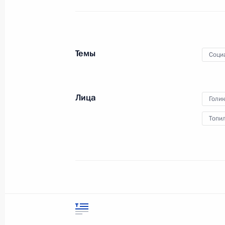
Поздравление победителю XXVII Вс
Александру Лесному
Темы
Соци
8 июля 2013 года, 10:50
Лица
Голи
Поздравление победителю XXVII Вс
Топи
Камилю Ибрагимову
8 июля 2013 года, 10:30
Поздравление победителю XXVII Вс
Статус материала
Опублик
Азамату Лайпанову
ветера
Дата пу
8 июля 2013 года, 10:00