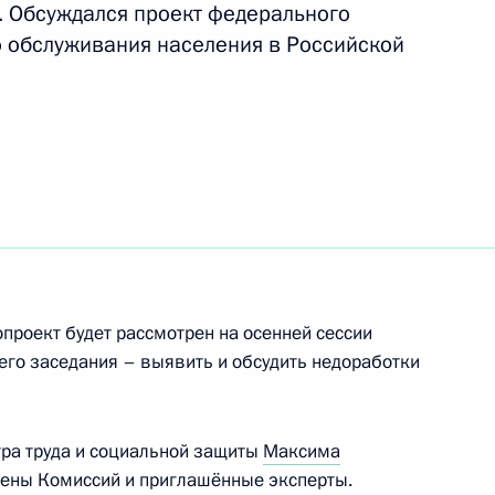
. Обсуждался проект федерального
о обслуживания населения в Российской
семирной летней Универсиады
у, Эмину Гарибову, Никите
VII Всемирной летней
ко и Светлане Ромашиной
проект будет рассмотрен на осенней сессии
его заседания – выявить и обсудить недоработки
I Всемирной летней
ра труда и социальной защиты
Максима
й
лены Комиссий и приглашённые эксперты.