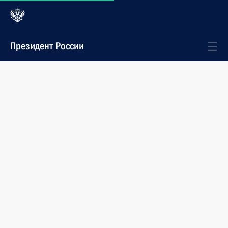
Президент России
Комиссии и советы
События
Сергей Нарышкин провёл заседание
Комиссии по вопросам гражданства
Под руководством Руководителя Администрации
Президента Сергея Нарышкина состоялось
заседание Комиссии по вопросам гражданства
в составе, утверждённом Указом Президента
от 22 апреля 2011 года №508.