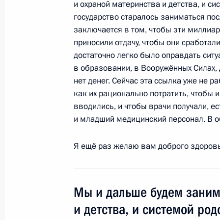
и охраной материнства и детства, и с
14 июня 2011 года, 11:20
государство старалось заниматься пос
заключается в том, чтобы эти миллиар
приносили отдачу, чтобы они сработал
9 июня 2011 года, четверг
достаточно легко было оправдать ситу
в образовании, в Вооружённых Силах, д
В Кремле вручены государственные
нет денег. Сейчас эта ссылка уже не ра
российских средств массовой инф
как их рационально потратить, чтобы 
вводились, и чтобы врачи получали, ес
9 июня 2011 года, 18:30
Москва, Кремль
и младший медицинский персонал. В о
Я ещё раз желаю вам доброго здоровь
7 июня 2011 года, вторник
Под председательством Руководите
Президента Сергея Нарышкина сос
Мы и дальше будем заним
по вопросам гражданства
и детства, и системой ро
7 июня 2011 года, 19:00