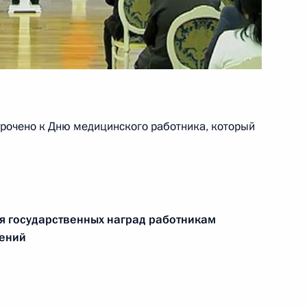
ции и технологическому
5
9м
ть, Горки
урочено к Дню медицинского работника, который
азвитию физической культуры
4
13м
пийцев России
я государственных наград
работникам
дений
ента для молодых деятелей