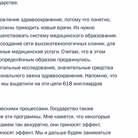
дарстве.
тствие участникам заседания
вление здравоохранения, потому что понятно,
олжны приходить новые врачи. Их нужно
шенствовать систему медицинского образования.
создание сети высокотехнологичных клиник, для
ные медицинские услуги. Считаю, что в этом
 определённым образом продвинулись.
званий и назначении
нтальные исследования, значительные средства
внутренних дел
онального звена здравоохранения. Напомню, что
о мы выделили на эти цели 618 миллиардов
ескими процессами. Государство также
се эти программы. Мне кажется, что некоторые
кажем так аккуратно, они приносят эффект.
званий и назначении
иносят эффект. Мы и дальше будем заниматься
внутренних дел