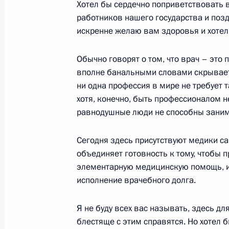
Хотел бы сердечно поприветствовать 
работников нашего государства и поз
24 июня 2011 года, пятница
искренне желаю вам здоровья и хотел 
Дмитрий Медведев произвёл ряд н
Обычно говорят о том, что врач – это 
24 июня 2011 года, 09:00
вполне банальными словами скрывает
ни одна профессия в мире не требует
хотя, конечно, быть профессионалом н
равнодушные люди не способны заним
23 июня 2011 года, четверг
Указы о присвоении специальных 
Сегодня здесь присутствуют медики сам
на должности сотрудников МВД
объединяет готовность к тому, чтобы 
элементарную медицинскую помощь, ил
23 июня 2011 года, 09:30
исполнение врачебного долга.
Я не буду всех вас называть, здесь для
22 июня 2011 года, среда
блестяще с этим справятся. Но хотел б