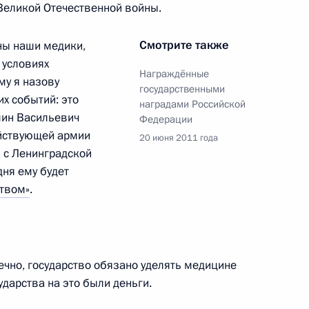
 Великой Отечественной войны.
званий и назначении
внутренних дел
Смотрите также
ны наши медики,
 условиях
Награждённые
му я назову
государственными
их событий: это
наградами Российской
мин Васильевич
Федерации
ействующей армии
20 июня 2011 года
ков МВД
 с Ленинградской
ня ему будет
ством»
.
ственные награды
нечно, государство обязано уделять медицине
6
4м
й вклад в укрепление дружбы
ударства на это были деньги.