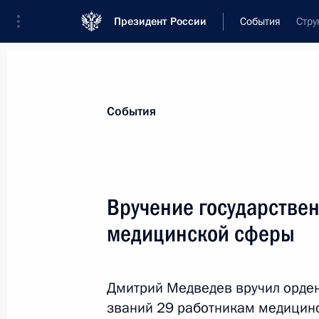
Президент России
События
Стру
Президент
Администрация
Государст
Новости
Сведения о комиссиях и совет
События
Отдельная комиссия или совет
Все комиссии и советы
Вручение государстве
медицинской сферы
Дмитрий Медведев вручил орден
званий 29 работникам медицин
Показа