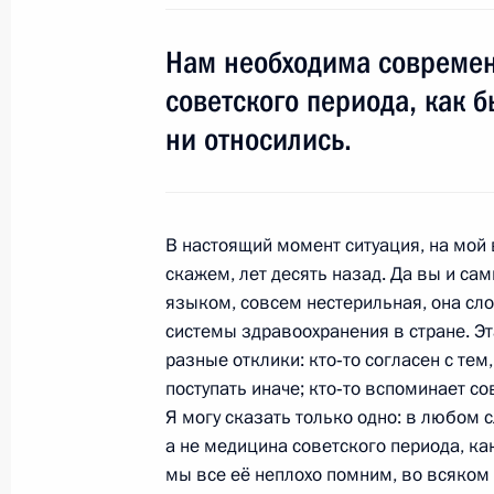
20 июня 2011 года, 16:00
Московская облас
Нам необходима современ
советского периода, как 
Вручение государственных наград
ни относились.
сферы
20 июня 2011 года, 14:30
Московская облас
В настоящий момент ситуация, на мой 
скажем, лет десять назад. Да вы и са
18 июня 2011 года, суббота
языком, совсем нестерильная, она сл
системы здравоохранения в стране. Э
Указ о присвоении званий и назнач
разные отклики: кто‑то согласен с тем, 
дел
поступать иначе; кто‑то вспоминает с
18 июня 2011 года, 11:40
Я могу сказать только одно: в любом
а не медицина советского периода, ка
мы все её неплохо помним, во всяком 