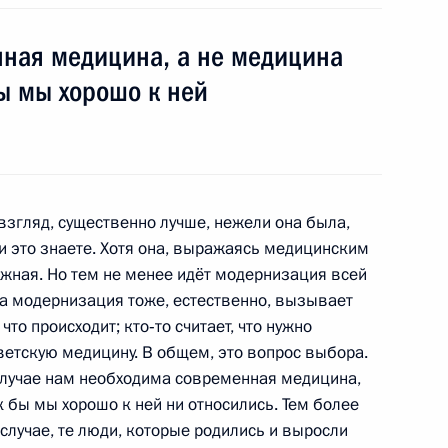
ть, Горки
ная медицина, а не медицина
бы мы хорошо к ней
 работникам медицинской
8
11м
ть, Горки
взгляд, существенно лучше, нежели она была,
ми это знаете. Хотя она, выражаясь медицинским
ожная. Но тем не менее идёт модернизация всей
та модернизация тоже, естественно, вызывает
ениях в органах внутренних
что происходит; кто‑то считает, что нужно
оветскую медицину. В общем, это вопрос выбора.
 случае нам необходима современная медицина,
к бы мы хорошо к ней ни относились. Тем более
случае, те люди, которые родились и выросли