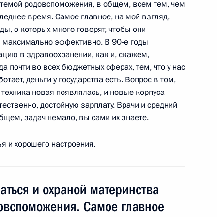
истемой родовспоможения, в общем, всем тем, чем
леднее время. Самое главное, на мой взгляд,
ды, о которых много говорят, чтобы они
и максимально эффективно. В 90-е годы
ацию в здравоохранении, как и, скажем,
а почти во всех бюджетных сферах, тем, что у нас
 награды представителям
1
ботает, деньги у государства есть. Вопрос в том,
ормации
и техника новая появлялась, и новые корпуса
тественно, достойную зарплату. Врачи и средний
бщем, задач немало, вы сами их знаете.
я и хорошего настроения.
ля Администрации
тоялось заседание Комиссии
аться и охраной материнства
довспоможения. Самое главное