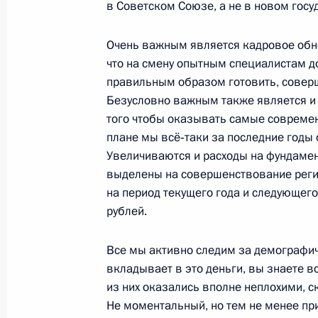
в Советском Союзе, а не в новом госу
15 июня 2011 года, среда
Дмитрий Медведев направил приве
Очень важным является кадровое обно
Совета по делам казачества
что на смену опытным специалистам д
правильным образом готовить, совер
15 июня 2011 года, 13:00
Безусловно важным также является и 
того чтобы оказывать самые современ
плане мы всё‑таки за последние годы
Указы о присвоении специальных 
Увеличиваются и расходы на фундаме
на должность сотрудников органов 
выделены на совершенствование реги
на период текущего года и следующег
15 июня 2011 года, 09:00
рублей.
Все мы активно следим за демографич
14 июня 2011 года, вторник
вкладывает в это деньги, вы знаете в
из них оказались вполне неплохими, с
Указы о присвоении специальных 
Не моментальный, но тем не менее пр
на должность сотрудников органов 