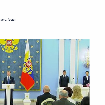
асть, Горки
авления экономической
коррупции МВД России
жности начальника
пасности МВД России