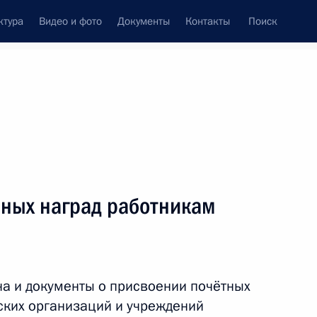
ктура
Видео и фото
Документы
Контакты
Поиск
венный Совет
Совет Безопасности
Комиссии и советы
ах
июнь, 2011
Показать
нных наград работникам
а и документы о присвоении почётных
ских организаций и учреждений
ть следующие материалы