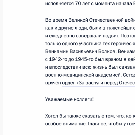
исполняется 70 лет с момента начала
Указы о присвоении специальных 
на должности сотрудников органов 
Во время Великой Отечественной вой
22 июня 2011 года, 09:15
как и другие люди, были в тяжелейших
и ежедневно совершали подвиг. Поэто
только одного участника тех героическ
21 июня 2011 года, вторник
Вениамин Васильевич Волков. Вениа
с 1942-го до 1945-го был врачом в д
Указ о назначении ряда сотрудни
и впоследствии всю жизнь был связан
военно-медицинской академией. Сегод
21 июня 2011 года, 10:30
вручён
орден «За заслуги перед Отече
Уважаемые коллеги!
20 июня 2011 года, понедельник
Дмитрий Медведев вручил государ
Хотел бы также сказать о том, что, ко
иностранным гражданам за большо
особое внимание. Главное, чтобы у гос
и сотрудничества с Россией