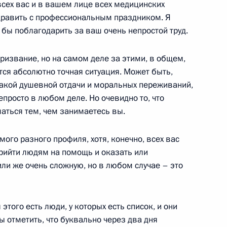
всех вас и в вашем лице всех медицинских
дравить с профессиональным праздником. Я
бы поблагодарить за ваш очень непростой труд.
азначений в системе МВД
призвание, но на самом деле за этими, в общем,
ся абсолютно точная ситуация. Может быть,
 такой душевной отдачи и моральных переживаний,
епросто в любом деле. Но очевидно то, что
аться тем, чем занимаетесь вы.
званий и назначении
ого разного профиля, хотя, конечно, всех вас
прийти людям на помощь и оказать или
и же очень сложную, но в любом случае – это
 этого есть люди, у которых есть список, и они
ы отметить, что буквально через два дня