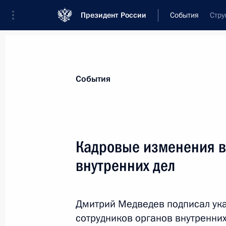
Президент России
События
Стру
Президент
Администрация
Государст
Новости
Сведения о комиссиях и совет
События
Отдельная комиссия или совет
Все комиссии и советы
Кадровые изменения в 
внутренних дел
Дмитрий Медведев подписал ука
сотрудников органов внутренни
Показа