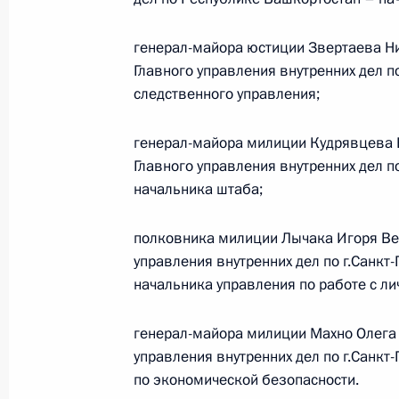
10 апреля 2011 года, 12:50
генерал-майора юстиции Звертаева Н
Главного управления внутренних дел 
следственного управления;
8 апреля 2011 года, пятница
Кадровые изменения в структуре ор
генерал-майора милиции Кудрявцева 
Главного управления внутренних дел п
8 апреля 2011 года, 16:15
начальника штаба;
полковника милиции Лычака Игоря Ве
7 апреля 2011 года, четверг
управления внутренних дел по г.Санкт
начальника управления по работе с л
Об исполнении поручения Президен
электронной формы технической д
генерал-майора милиции Махно Олега 
на многоквартирные дома
управления внутренних дел по г.Санкт
7 апреля 2011 года, 18:00
по экономической безопасности.