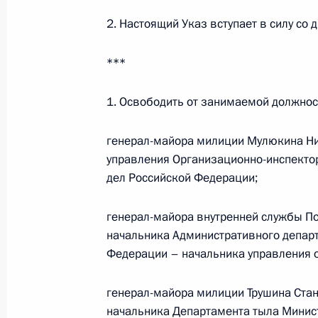
2. Настоящий Указ вступает в силу со 
Об исполнении поручения Президен
муниципальных образований прав
***
направленные на предупреждение 
ситуаций
1. Освободить от занимаемой должнос
7 апреля 2011 года, 18:00
генерал-майора милиции Мулюкина Ни
управления Организационно-инспекто
дел Российской Федерации;
Распоряжение о Комиссии по разв
и поддержки талантливых детей и 
генерал-майора внутренней службы По
и совершенствованию проведения 
начальника Административного департ
7 апреля 2011 года, 11:20
Федерации – начальника управления 
генерал-майора милиции Трушина Ста
начальника Департамента тыла Минист
Заседание Комиссии по проведени