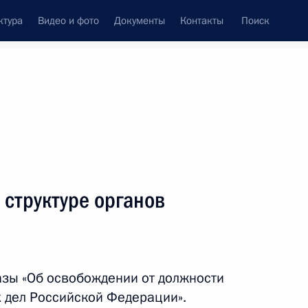
ктура
Видео и фото
Документы
Контакты
Поиск
венный Совет
Совет Безопасности
Комиссии и советы
ах
апрель, 2011
Показать
структуре органов
зы «Об освобождении от должности
х дел Российской Федерации».
ть следующие материалы