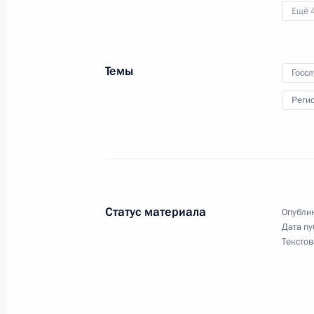
Перечень поручений по осуществле
Ещё 
направленных на улучшение услови
в России
Темы
Госс
2 апреля 2011 года, 13:10
Реги
Президент произвёл ряд назначени
сотрудников органов внутренних де
2 апреля 2011 года, 09:40
Статус материала
Опублик
Дата пу
Текстов
1 апреля 2011 года, пятница
Президент произвёл ряд назначени
1 апреля 2011 года, 20:00