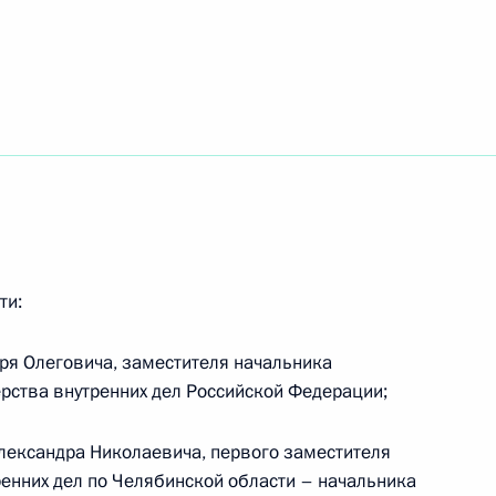
ственные награды
13
14м
еской отрасли
ветеранов космической
ти:
ря Олеговича, заместителя начальника
рства внутренних дел Российской Федерации;
лександра Николаевича, первого заместителя
ренних дел по Челябинской области – начальника