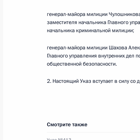
сотрудников органов внутренних де
генерал-майора милиции Чулошников
7 апреля 2011 года, 10:00
Москва, Кремль
заместителя начальника Главного упр
начальника криминальной милиции;
5 апреля 2011 года, вторник
генерал-майора милиции Шахова Алек
Главного управления внутренних дел 
Президент произвёл назначения н
общественной безопасности.
сотрудников органов внутренних д
5 апреля 2011 года, 13:10
2. Настоящий Указ вступает в силу со 
Указ о назначении на должность р
органов внутренних дел
Смотрите также
5 апреля 2011 года, 13:00