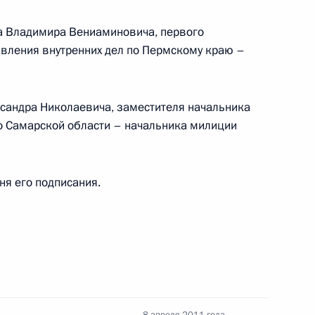
л
а Владимира Вениаминовича, первого
авления внутренних дел по Пермскому краю –
сандра Николаевича, заместителя начальника
по Самарской области – начальника милиции
а должности руководящих
ел ряда регионов
дня его подписания.
уководящих сотрудников