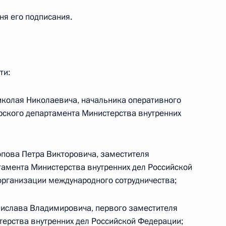
дня его подписания.
та о наделении глав
ом принимать меры,
и ликвидацию чрезвычайных
ти:
колая Николаевича, начальника оперативного
рского департамента Министерства внутренних
итию системы поиска
молодёжи
пова Петра Викторовича, заместителя
ЕГЭ
амента Министерства внутренних дел Российской
организации международного сотрудничества;
нислава Владимировича, первого заместителя
ерства внутренних дел Российской Федерации;
ю внеочередной аттестации