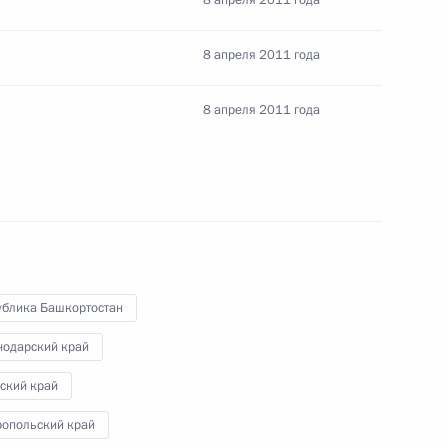
8 апреля 2011 года
 «Об освобождении
8 апреля 2011 года
внутренних дел Российской
8 апреля 2011 года
й на должности руководящих
л
ублика Башкортостан
нодарский край
ский край
ропольский край