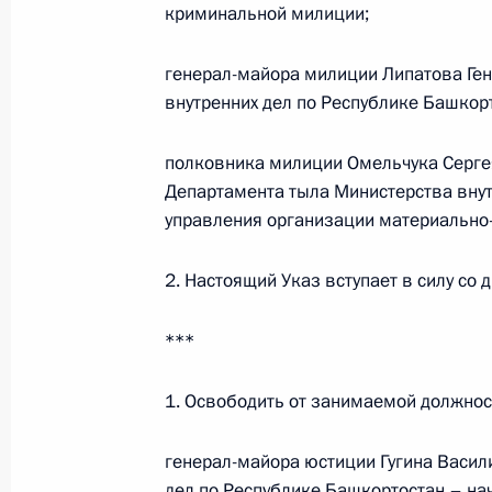
Президент подписал указы о присв
криминальной милиции;
и назначении на должность сотруд
11 апреля 2011 года, 10:00
генерал-майора милиции Липатова Ген
внутренних дел по Республике Башкор
полковника милиции Омельчука Серге
Утверждён перечень поручений по 
Департамента тыла Министерства вну
по модернизации и технологическ
управления организации материально-
России
11 апреля 2011 года, 09:00
2. Настоящий Указ вступает в силу со 
***
10 апреля 2011 года, воскресенье
1. Освободить от занимаемой должнос
Поручение о реализации Плана ме
по совершенствованию порядка пр
генерал-майора юстиции Гугина Васил
2013 годы
дел по Республике Башкортостан – на