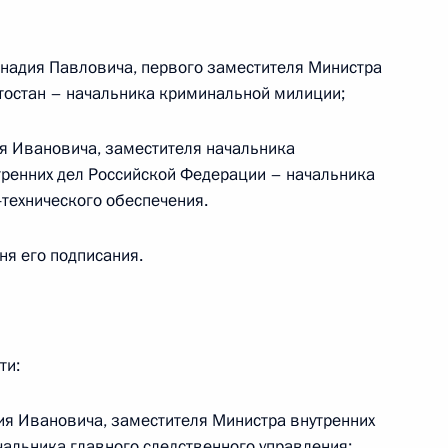
оении специальных званий
ников органов внутренних дел
надия Павловича, первого заместителя Министра
тостан – начальника криминальной милиции;
я Ивановича, заместителя начальника
итогам заседания Комиссии
тренних дел Российской Федерации – начальника
ому развитию экономики
технического обеспечения.
дня его подписания.
ти:
роприятий
оведения ЕГЭ на 2011–
ия Ивановича, заместителя Министра внутренних
чальника главного следственного управления;