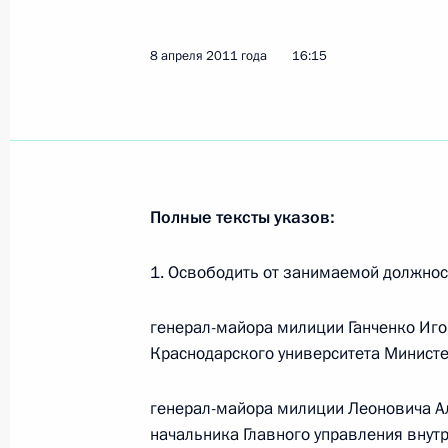
12 апреля 2011 года, вторник
8 апреля 2011 года
16:15
Дмитрий Медведев вручил государ
космонавтам и работникам космич
12 апреля 2011 года, 15:00
Москва, Кремль
Полные тексты указов:
Президент наградил работников и 
1. Освободить от занимаемой должнос
отрасли
12 апреля 2011 года, 12:00
генерал-майора милиции Ганченко Иго
Краснодарского университета Министе
11 апреля 2011 года, понедельник
генерал-майора милиции Леоновича А
начальника Главного управления внут