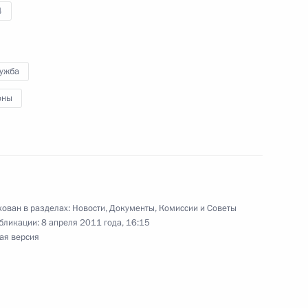
нию первоочередных мер,
4
й инвестиционного климата
лужба
оны
й на должности руководящих
л
ован в разделах:
Новости
,
Документы
,
Комиссии и Советы
бликации:
8 апреля 2011 года, 16:15
ая версия
й в структуре МВД