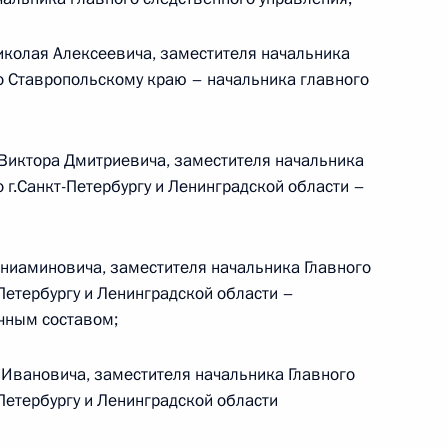
иколая Алексеевича, заместителя начальника
по Ставропольскому краю – начальника главного
ганов внутренних дел
Виктора Дмитриевича, заместителя начальника
о г.Санкт-Петербургу и Ленинградской области –
ниаминовича, заместителя начальника Главного
-Петербургу и Ленинградской области –
ичным составом;
та о разработке единой
окументации
Ивановича, заместителя начальника Главного
-Петербургу и Ленинградской области