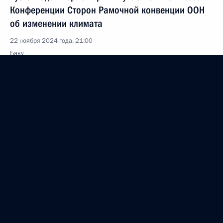
Конференции Сторон Рамочной конвенции ООН
об изменении климата
22 ноября 2024 года, 21:00
Баку
Мария Львова-Белова помогла вернуть в Россию
26 российских детей из Сирии
22 ноября 2024 года, 18:00
Заседание Совета по защите национальных
интересов в Арктике Морской коллегии
22 ноября 2024 года, 16:00
Москва