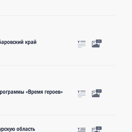
баровский край
2
программы «Время героев»
7
урскую область
4