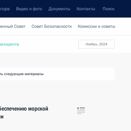
ктура
Видео и фото
Документы
Контакты
Поиск
венный Совет
Совет Безопасности
Комиссии и советы
резидента
ноябрь, 2024
ть следующие материалы
обеспечению морской
ии