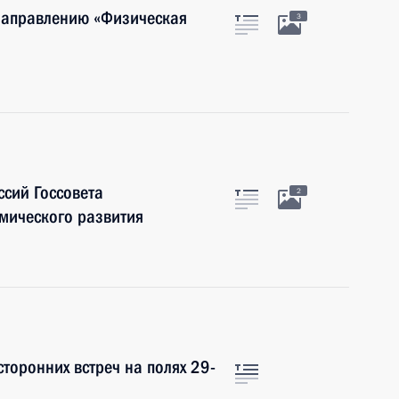
 направлению «Физическая
3
сий Госсовета
2
мического развития
сторонних встреч на полях 29-