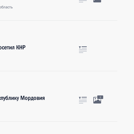
область
осетил КНР
спублику Мордовия
2