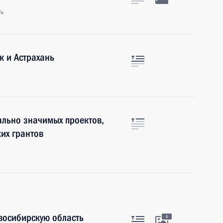
ть
к и Астрахань
ально значимых проектов,
их грантов
восибирскую область
6