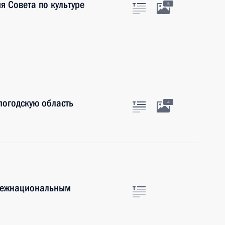
я Совета по культуре
5
логодскую область
4
 межнациональным