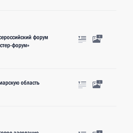
сероссийский форум
6
стер-форум»
марскую область
3
говое заседание
4