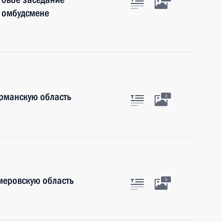
 омбудсмене
рманскую область
3
меровскую область
5