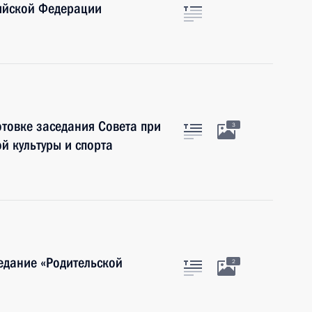
ийской Федерации
отовке заседания Совета при
3
й культуры и спорта
едание «Родительской
2