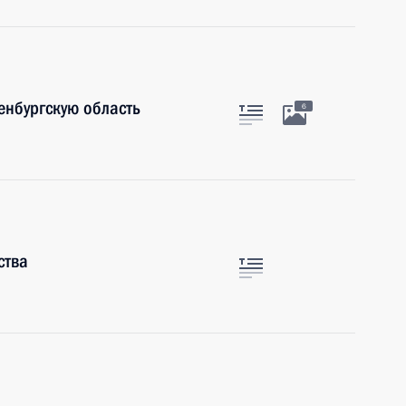
енбургскую область
6
ства