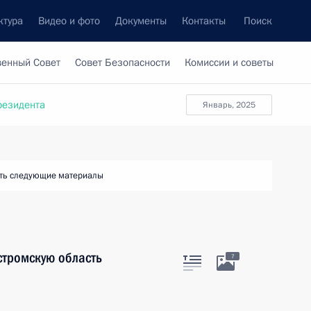
ктура
Видео и фото
Документы
Контакты
Поиск
венный Совет
Совет Безопасности
Комиссии и советы
резидента
январь, 2025
ть следующие материалы
стромскую область
7