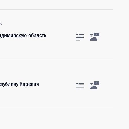
к
адимирскую область
6
публику Карелия
4