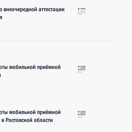
ю внеочередной аттестации
л
боты мобильной приёмной
и
боты мобильной приёмной
в Ростовской области