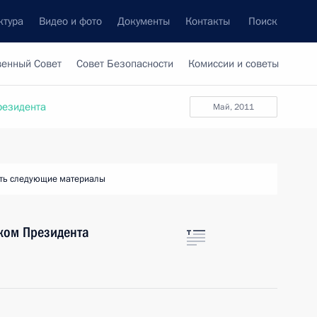
ктура
Видео и фото
Документы
Контакты
Поиск
венный Совет
Совет Безопасности
Комиссии и советы
резидента
май, 2011
ть следующие материалы
ком Президента