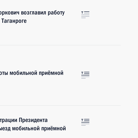
ркович возглавил работу
 Таганроге
боты мобильной приёмной
страции Президента
выезд мобильной приёмной