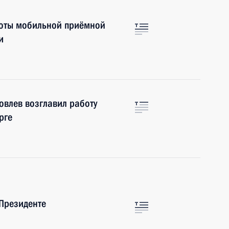
боты мобильной приёмной
и
овлев возглавил работу
рге
Президенте