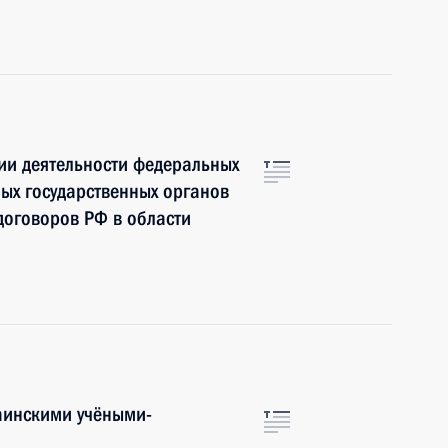
ии деятельности федеральных
ных государственных органов
договоров РФ в области
аинскими учёными-