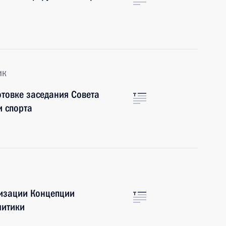
ик
отовке заседания Совета
и спорта
лизации Концепции
литики