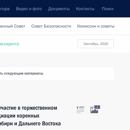
ктура
Видео и фото
Документы
Контакты
Поиск
венный Совет
Совет Безопасности
Комиссии и советы
резидента
сентябрь, 2020
ть следующие материалы
частие в торжественном
1
циации коренных
ибири и Дальнего Востока