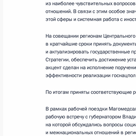
из наиболее чувствительных вопросо
Семинар-совещание о практике и 
отношений. В связи с этим особое зн
органов исполнительной власти по
этой сферы и системная работа с ино
государственной национальной по
На совещании регионам Центрального
10 июня 2026 года, 19:00
Республика Тыва,
в кратчайшие сроки принять документ
и актуализировать государственные п
Стратегии, обеспечить достижение ус
Руслан Эдельгериев провёл заседан
акцент сделан на исполнение поручен
по вопросам участия в Конвенции 
эффективности реализации госнацполи
с опустыниванием и Конвенции о 
По итогам приняты соответствующие 
10 июня 2026 года, 16:00
В рамках рабочей поездки Магомедса
рабочую встречу с губернатором Вла
Заседание наблюдательного совета
на которой обсуждались вопросы соц
«Защитники Отечества»
и межнациональных отношений в реги