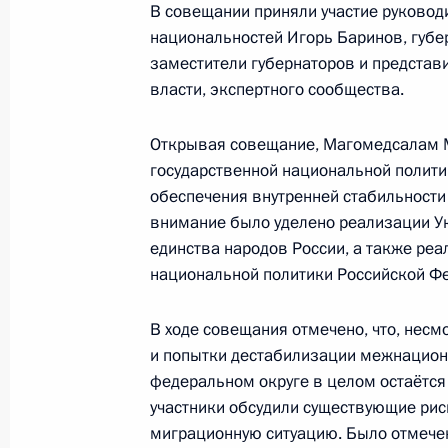
В совещании приняли участие руковод
национальностей Игорь Баринов, губе
16 июня, вторник
заместители губернаторов и представ
власти, экспертного сообщества.
Определены получатели грантов Пр
гражданского общества
Открывая совещание, Магомедсалам М
16 июня 2026 года, 17:00
Москва
государственной национальной полити
обеспечения внутренней стабильности
внимание было уделено реализации Ук
11 июня, четверг
единства народов России, а также реа
национальной политики Российской Фе
Объявлены лауреаты Государствен
Федерации 2025 года
В ходе совещания отмечено, что, нес
11 июня 2026 года, 13:30
Москва
и попытки дестабилизации межнацион
федеральном округе в целом остаётся
участники обсудили существующие рис
миграционную ситуацию. Было отмечен
10 июня, среда