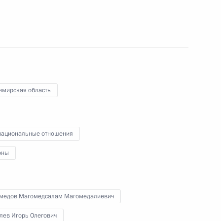
чей группы по развитию
3
 цифровых платформ
имирская область
ациональные отношения
оны
 в мероприятиях XXIX
2
кономического форума
медов Магомедсалам Магомедалиевич
лев Игорь Олегович