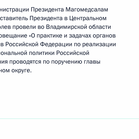
инистрации Президента Магомедсалам
ставитель Президента в Центральном
лев провели во Владимирской области
вещание «О практике и задачах органов
ов Российской Федерации по реализации
иональной политики Российской
байкальский край
7
ия проводятся по поручению главы
ном округе.
стратегии государственной