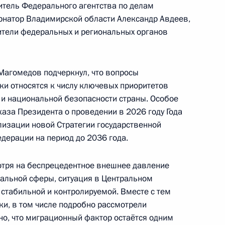
итель Федерального агентства по делам
рнатор Владимирской области Александр Авдеев,
ители федеральных и региональных органов
езидента на развитие
1
агомедов подчеркнул, что вопросы
ки относятся к числу ключевых приоритетов
 и национальной безопасности страны. Особое
аза Президента о проведении в 2026 году Года
лизации новой Стратегии государственной
дерации на период до 2036 года.
ных премий Российской
6
мотря на беспрецедентное внешнее давление
альной сферы, ситуация в Центральном
 стабильной и контролируемой. Вместе с тем
ки, в том числе подробно рассмотрели
о, что миграционный фактор остаётся одним