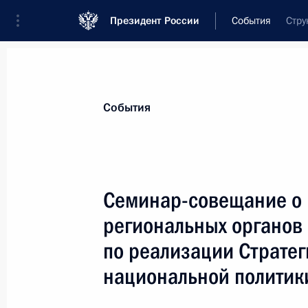
Президент России
События
Стру
Президент
Администрация
Государст
Новости
Сведения об Администрации П
События
Показа
Семинар-совещание о 
региональных органов
19 июня, пятница
по реализации Стратег
Елена Ямпольская провела третье 
национальной политик
«Воспитательная работа с дошкол
межведомственной рабочей группе