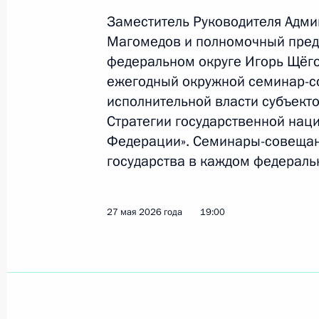
детей и молодёжи
Заместитель Руководителя Адм
19 июня 2026 года, 16:00
Магомедов и полномочный пред
федеральном округе Игорь Щёго
ежегодный окружной семинар-со
18 июня, четверг
исполнительной власти субъект
Стратегии государственной нац
Мария Львова-Белова посетила За
Федерации». Семинары-совещан
18 июня 2026 года, 18:00
Чита
государства в каждом федераль
17 июня, среда
27 мая 2026 года
19:00
Семинар-совещание о реализации 
национальной политики в СЗФО
17 июня 2026 года, 18:00
Псков