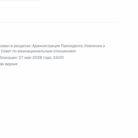
ельную дискуссию
3
еса на ПМЭФ-2026
ован в разделах:
Администрация Президента
,
Комиссии и
,
Совет по межнациональным отношениям
бликации:
27 мая 2026 года, 19:00
ая версия
вам ребёнка Марией
5
вопросам поддержки
3