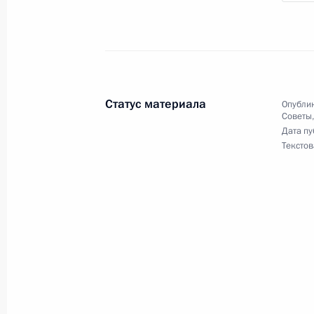
Мария Львова-Белова провела пан
с представителями крупного бизн
4 июня 2026 года, 12:30
Санкт-Петербург
Статус материала
Опублик
Советы
Дата пу
1 июня, понедельник
Текстов
Встреча с Уполномоченным по пра
Львовой-Беловой
1 июня 2026 года, 19:00
Москва, Кремль
29 мая, пятница
Заседание комиссии Госсовета по 