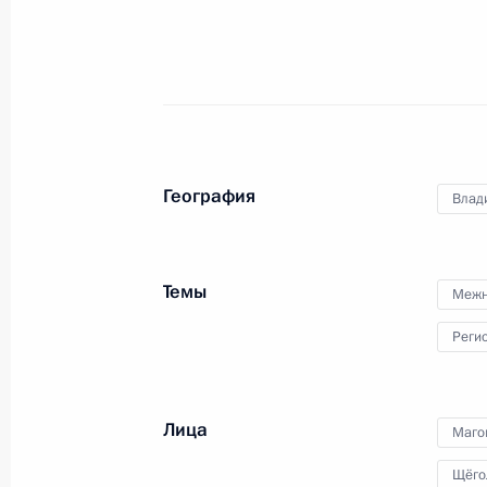
10 июня 2026 года, 15:00
Москва
9 июня, вторник
Заседание межведомственной рабо
экосистем цифровой экономики и
География
Влад
9 июня 2026 года, 15:30
Москва
Темы
Межн
4 июня, четверг
Реги
Руслан Эдельгериев принял участие
Петербургского международного э
Лица
Маго
4 июня 2026 года, 20:00
Санкт-Петербург
Щёго