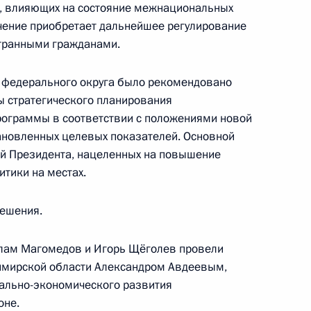
в, влияющих на состояние межнациональных
задачах региональных
ачение приобретает дальнейшее регулирование
 реализации Стратегии
странными гражданами.
литики
 федерального округа было рекомендовано
 Кызыл
ы стратегического планирования
рограммы в соответствии с положениями новой
тановленных целевых показателей. Основной
ия групп экспертов
1
ий Президента, нацеленных на повышение
ООН по борьбе
тики на местах.
биологическом разнообразии
решения.
лам Магомедов и Игорь Щёголев провели
димирской области Александром Авдеевым,
 Государственного фонда
5
иально-экономического развития
оне.