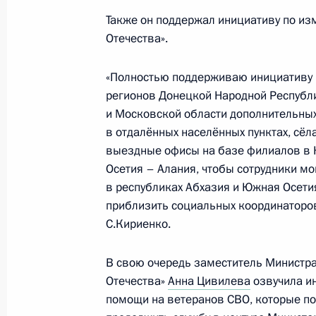
Также он поддержал инициативу по и
Отечества».
23 октября 2025 года, четверг
«Полностью поддерживаю инициативу п
Мария Львова-Белова провела встр
регионов Донецкой Народной Республи
оказавшимися в трудной жизненно
и Московской области дополнительных
23 октября 2025 года, 15:30
Москва
в отдалённых населённых пунктах, сёла
выездные офисы на базе филиалов в 
Осетия – Алания, чтобы сотрудники м
в республиках Абхазия и Южная Осети
22 октября 2025 года, среда
приблизить социальных координаторов
Переходящее знамя Президента вр
С.Кириенко.
казачьему кадетскому корпусу име
А.И.Тарасенко Брянской области
В свою очередь заместитель Министра
Отечества»
Анна Цивилева
озвучила и
22 октября 2025 года, 15:00
Москва
помощи на ветеранов СВО, которые по