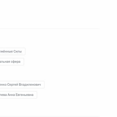
ай
кого совета при Управлении
1
ужённые Силы
ь
альная сфера
енко Сергей Владиленович
 межнациональным
лева Анна Евгеньевна