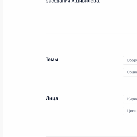
заседания А.Цивилева.
17 октября 2025 года, 18:00
Приморский кр
16 октября 2025 года, четверг
Заседание инициативного техничес
Президента по госполитике в ОПК
Темы
Воор
16 октября 2025 года, 18:15
Курская област
Соци
14 октября 2025 года, вторник
Лица
Кири
Заседание президиума Совета по
Циви
отношениям
14 октября 2025 года, 17:00
Москва