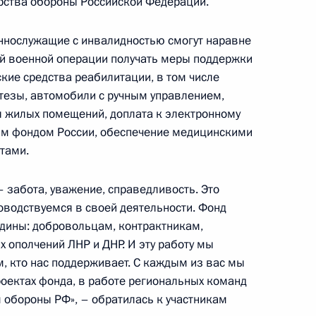
рства обороны Российской Федерации.
к
ннослужащие с инвалидностью смогут наравне
й военной операции получать меры поддержки
а фонда «Защитники
2
ские средства реабилитации, в том числе
тезы, автомобили с ручным управлением,
я жилых помещений, доплата к электронному
м фондом России, обеспечение медицинскими
тами.
в открытии XVII Ассамблеи
 забота, уважение, справедливость. Это
водствуемся в своей деятельности. Фонд
одины: добровольцам, контрактникам,
 ополчений ЛНР и ДНР. И эту работу мы
, кто нас поддерживает. С каждым из вас мы
роектах фонда, в работе региональных команд
 обороны РФ», – обратилась к участникам
иморский край
7