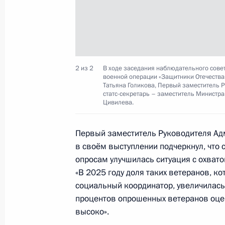
1 ноября 2025 года, суббота
Мария Львова-Белова направила П
2 из 2
В ходе заседания наблюдательного сове
о деятельности Уполномоченного п
военной операции «Защитники Отечества
за 2024 год
Татьяна Голикова, Первый заместитель 
статс-секретарь – заместитель Министра
Цивилева.
1 ноября 2025 года, 18:00
Первый заместитель Руководителя А
в своём выступлении подчеркнул, что
30 октября 2025 года, четверг
опросам улучшилась ситуация с охва
Елена Ямпольская обсудила с побе
«В 2025 году доля таких ветеранов, к
олимпиад школьников создание ед
социальный координатор, увеличилась 
линейки учебников по русскому язы
процентов опрошенных ветеранов оце
высоко».
30 октября 2025 года, 17:00