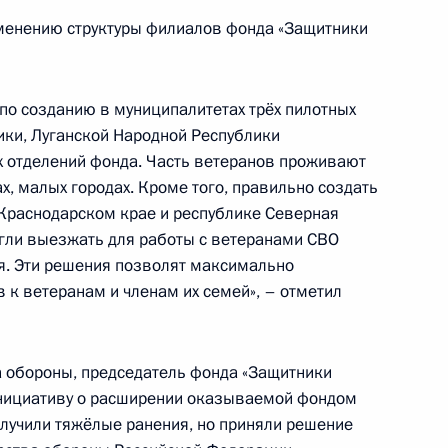
зменению структуры филиалов фонда «Защитники
о созданию в муниципалитетах трёх пилотных
ечу с семьями,
3
ки, Луганской Народной Республики
й ситуации
 отделений фонда. Часть ветеранов проживают
х, малых городах. Кроме того, правильно создать
Краснодарском крае и республике Северная
огли выезжать для работы с ветеранами СВО
я. Эти решения позволят максимально
 к ветеранам и членам их семей», – отметил
учено Стародубскому
4
ни Героя Советского Союза
 обороны, председатель фонда «Защитники
нициативу о расширении оказываемой фондом
лучили тяжёлые ранения, но приняли решение