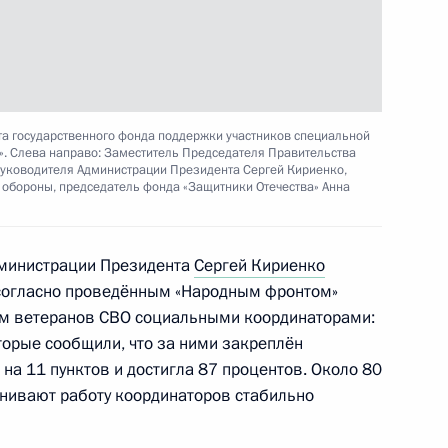
резиденту ежегодный доклад
та государственного фонда поддержки участников специальной
о правам ребёнка
». Слева направо: Заместитель Председателя Правительства
Руководителя Администрации Президента Сергей Кириенко,
 обороны, председатель фонда «Защитники Отечества» Анна
дминистрации Президента
Сергей Кириенко
 согласно проведённым «Народным фронтом»
том ветеранов СВО социальными координаторами:
дителями всероссийских
оторые сообщили, что за ними закреплён
1
иной государственной
на 11 пунктов и достигла 87 процентов. Около 80
ку и литературе
нивают работу координаторов стабильно