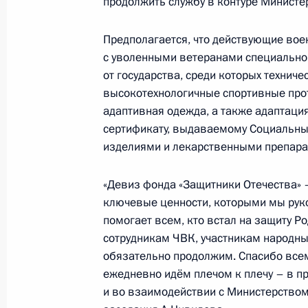
продолжить службу в контуре Министе
20 октября 2025 года, понедельни
Предполагается, что действующие вое
с уволенными ветеранами специально
Заседание наблюдательного совет
от государства, среди которых техниче
Отечества»
высокотехнологичные спортивные про
20 октября 2025 года, 20:00
адаптивная одежда, а также адаптаци
сертификату, выдаваемому Социальны
изделиями и лекарственными препара
Елена Ямпольская приняла участие 
Русского мира
«Девиз фонда «Защитники Отечества» –
ключевые ценности, которыми мы руко
20 октября 2025 года, 14:00
Москва
помогает всем, кто встал на защиту Р
сотрудникам ЧВК, участникам народных
обязательно продолжим. Спасибо всем
17 октября 2025 года, пятница
ежедневно идём плечом к плечу – в п
и во взаимодействии с Министерством
Мария Львова-Белова посетила Пр