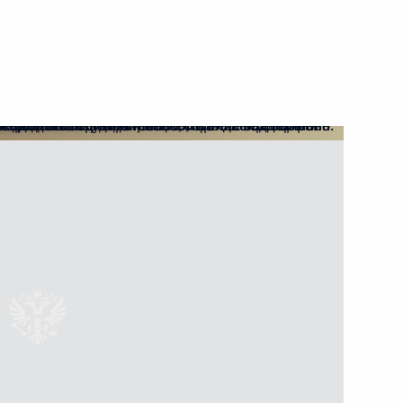
вое заседание
6
ы по вопросам помощи семьям
ого сиротства
е в Беленском климатическом
2