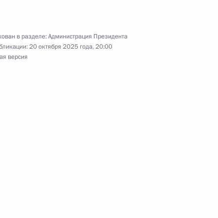
к
ован в разделе:
Администрация Президента
бликации:
20 октября 2025 года, 20:00
е в министерском круглом
1
ая версия
и Конференции Сторон
нении климата
ние по вопросам адаптации
2