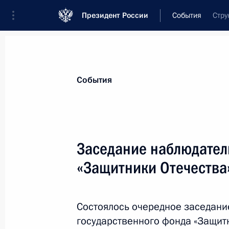
Президент России
События
Стру
Президент
Администрация
Государст
Новости
Сведения об Администрации П
События
Показа
Заседание наблюдател
«Защитники Отечества
13 ноября 2025 года, четверг
Мария Львова-Белова приняла учас
Комиссии уполномоченных по права
Состоялось очередное заседани
участников СНГ
государственного фонда «Защитн