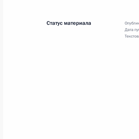
13 октября 2025 года, понедельни
Статус материала
Опублик
Дата пу
Руслан Эдельгериев принял участи
Текстов
столе по подготовке к 30-й сесси
Рамочной конвенции ООН об изме
13 октября 2025 года, 17:00
Бразилиа
9 октября 2025 года, четверг
Руслан Эдельгериев провёл совеща
к изменениям климата
9 октября 2025 года, 20:00