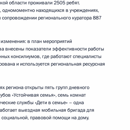
ской области проживали 2505 ребят.
, одномоментно находящихся в учреждениях,
 межнациональным
2
ом сопровождении регионального куратора 887
изменения: в план мероприятий
тва внесены показатели эффективности работы
нных консилиумов, где работают специалисты
у с Министром изменения
1
рована и используется региональная ресурсная
Амной бинт Абдулла Аль-
ях региона открыты пять групп дневного
убов «Устойчивая семья», семь комнат
ческие службы «Дети в семье» – одна
Работает выездная мобильная бригада для
, социальной, правовой помощи на дому.
ердловскую область
6