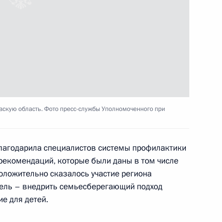
ьскую область
3
ии
скую область. Фото пресс-службы Уполномоченного при
лагодарила специалистов системы профилактики
рекомендаций, которые были даны в том числе
работу по воссоединению
3
оложительно сказалось участие региона
цель – внедрить семьесберегающий подход
е для детей.