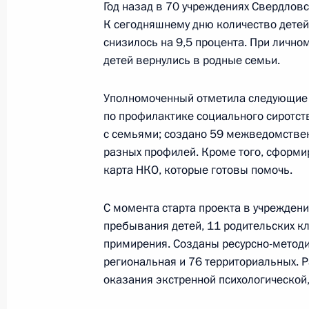
Год назад в 70 учреждениях Свердлов
К сегодняшнему дню количество детей
Заседание президиума Совета по
снизилось на 9,5 процента. При личн
отношениям
детей вернулись в родные семьи.
17 июля 2025 года, 15:00
Москва
Уполномоченный отметила следующие 
по профилактике социального сиротс
с семьями; создано 59 межведомстве
Руслан Эдельгериев провёл встреч
разных профилей. Кроме того, сформи
климата и окружающей среды ОАЭ 
карта НКО, которые готовы помочь.
Дахак
17 июля 2025 года, 12:30
С момента старта проекта в учреждени
пребывания детей, 11 родительских кл
примирения. Созданы ресурсно-методи
региональная и 76 территориальных. 
16 июля 2025 года, среда
оказания экстренной психологической
Мария Львова-Белова посетила Св