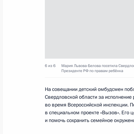
Мария Львова-Белова посетила Тул
23 июля 2025 года, 20:45
Тульская область
22 июля 2025 года, вторник
Заседание Морской коллегии Росс
22 июля 2025 года, 15:00
6 из 6
Мария Львова-Белова посетила Свердлов
Президенте РФ по правам ребёнка
На совещании детский омбудсмен поб
17 июля 2025 года, четверг
Свердловской области за исполнение 
Мария Львова-Белова продолжает 
во время Всероссийской инспекции. П
детей с их семьями
в специальном проекте «Вызов». Его 
и помочь сохранить семейное окружени
17 июля 2025 года, 15:30