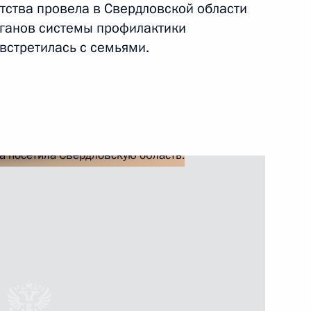
тства провела в Свердловской области
рганов системы профилактики
 встретилась с семьями.
я по вопросам преподавания
идента по итогам заседаний
 в сфере поддержки русского