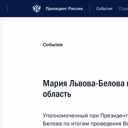
Президент России
События
Стру
Президент
Администрация
Государст
Новости
Сведения об Администрации П
События
Показа
Мария Львова-Белова 
область
7 августа 2025 года, четверг
Гранты Президента выделены на р
проектов
Уполномоченный при Президент
Белова по итогам проведения В
7 августа 2025 года, 18:00