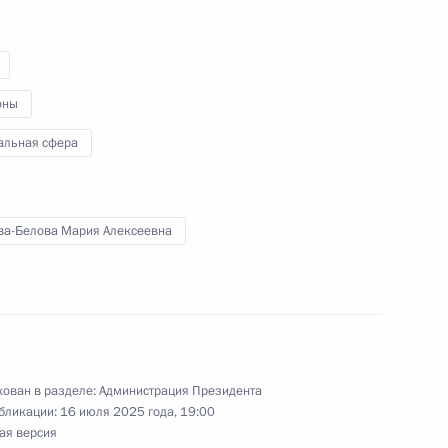
заседание группы экспертов
частия в Конвенции
оны
альная сфера
ертов по водным вопросам
2
ельгериева
ва-Белова Мария Алексеевна
астие в XVI Конгрессе
ован в разделе:
Администрация Президента
бликации:
16 июля 2025 года, 19:00
ая версия