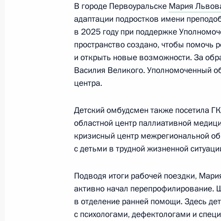
В городе Первоуральске
Мария Львов
16 июля 2025 года, 19:00
адаптации подростков имени преподо
в 2025 году при поддержке Уполномоч
пространство создано, чтобы помочь 
Николай Патрушев вручил коллекти
и открыть новые возможности. За обр
судостроительного завода орден «З
Василия Великого. Уполномоченный о
16 июля 2025 года, 18:15
центра.
Детский омбудсмен также посетила ГК
областной центр паллиативной медици
10 июля 2025 года, четверг
кризисный центр межрегиональной об
Мария Львова-Белова продолжает 
с детьми в трудной жизненной ситуации
детей с их семьями
Подводя итоги рабочей поездки, Мари
10 июля 2025 года, 19:00
активно начал перепрофилирование. 
в отделение ранней помощи. Здесь де
с психологами, дефектологами и спец