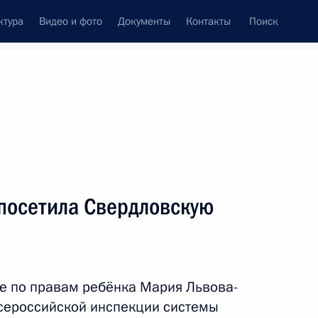
ктура
Видео и фото
Документы
Контакты
Поиск
венный Совет
Совет Безопасности
Комиссии и советы
резидента
август, 2025
ть следующие материалы
посетила Свердловскую
еализацию экологических
е по правам ребёнка Мария Львова-
сероссийской инспекции системы