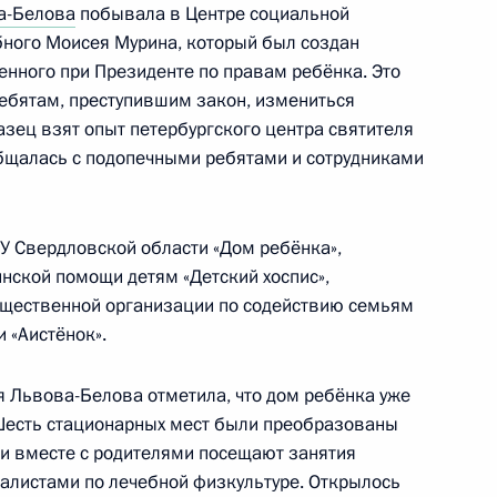
а-Белова
побывала в Центре социальной
бного Моисея Мурина, который был создан
енного при Президенте по правам ребёнка. Это
ребятам, преступившим закон, измениться
ву Зеленодольского
азец взят опыт петербургского центра святителя
а доблестный труд»
бщалась с подопечными ребятами и сотрудниками
У Свердловской области «Дом ребёнка»,
нской помощи детям «Детский хоспис»,
щественной организации по содействию семьям
работу по воссоединению
 «Аистёнок».
4
я Львова-Белова отметила, что дом ребёнка уже
Шесть стационарных мест были преобразованы
ти вместе с родителями посещают занятия
иалистами по лечебной физкультуре. Открылось