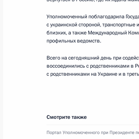
Уполномоченный поблагодарила Госуда
с украинской стороной, транспортные и
близких, а также Международный Коми
профильных ведомств.
Всего на сегодняшний день при содей
воссоединились с родственниками в Р
с родственниками на Украине и в треть
Разделы сайта
Информацион
Президента
ресурсы
России
Президента Ро
События
Президент России
Смотрите также
Текущий ресурс
Структура
Конституция Росс
Видео и фото
Портал Уполномоченного при Президенте п
Государственная
Документы