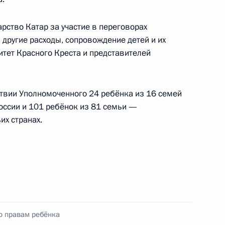
рство Катар за участие в переговорах
 другие расходы, сопровождение детей и их
тет Красного Креста и представителей
ствии Уполномоченного 24 ребёнка из 16 семей
оссии и 101 ребёнок из 81 семьи —
их странах.
ные
Официальные
Правовая и
сетевые ресурсы
техническая
ссии
Президента России
информация
MAX
О портале
ВКонтакте
Об использовании
ии
информации сайта
Rutube
о правам ребёнка
О персональных
Telegram-канал