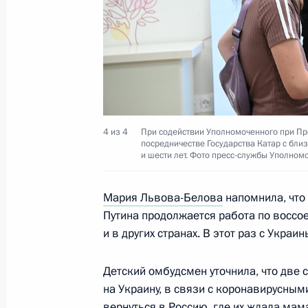
4 из 4
При содействии Уполномоченного при Пр
посредничестве Государства Катар с бли
и шести лет. Фото пресс-службы Уполно
Мария Львова-Белова
напомнила, что
Путина продолжается работа по воссое
и в других странах. В этот раз с Укра
Детский омбудсмен уточнила, что две с
на Украину, в связи с коронавирусны
вернуться в Россию, где их ждала мам