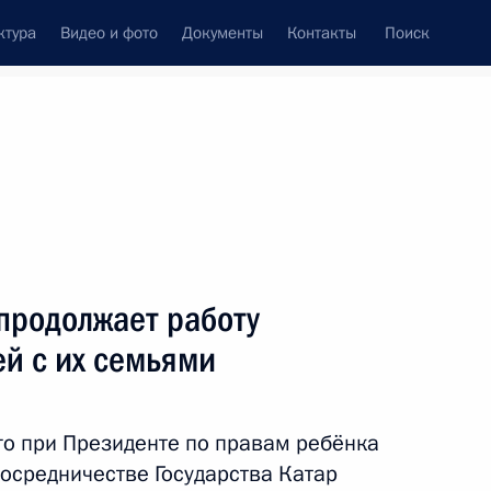
ктура
Видео и фото
Документы
Контакты
Поиск
продолжает работу
й с их семьями
о при Президенте по правам ребёнка
осредничестве Государства Катар