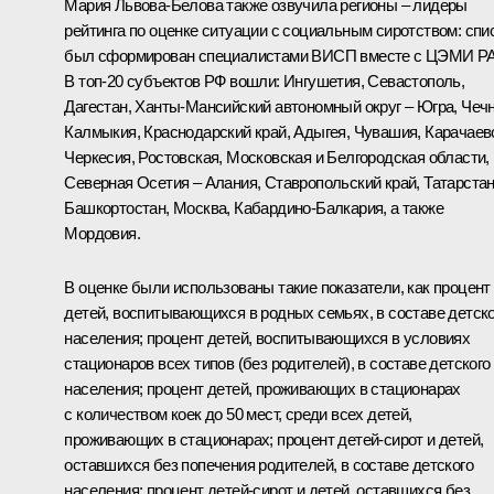
Мария Львова-Белова
также озвучила регионы – лидеры
рейтинга по оценке ситуации с социальным сиротством: спи
был сформирован специалистами ВИСП вместе с ЦЭМИ Р
В топ-20 субъектов РФ вошли: Ингушетия, Севастополь,
Дагестан, Ханты-Мансийский автономный округ – Югра, Чечн
Калмыкия, Краснодарский край, Адыгея, Чувашия, Карачаев
Черкесия, Ростовская, Московская и Белгородская области,
Северная Осетия – Алания, Ставропольский край, Татарстан
Башкортостан, Москва, Кабардино-Балкария, а также
Мордовия.
В оценке были использованы такие показатели, как процент
детей, воспитывающихся в родных семьях, в составе детско
населения; процент детей, воспитывающихся в условиях
стационаров всех типов (без родителей), в составе детского
населения; процент детей, проживающих в стационарах
с количеством коек до 50 мест, среди всех детей,
проживающих в стационарах; процент детей-сирот и детей,
оставшихся без попечения родителей, в составе детского
населения; процент детей-сирот и детей, оставшихся без