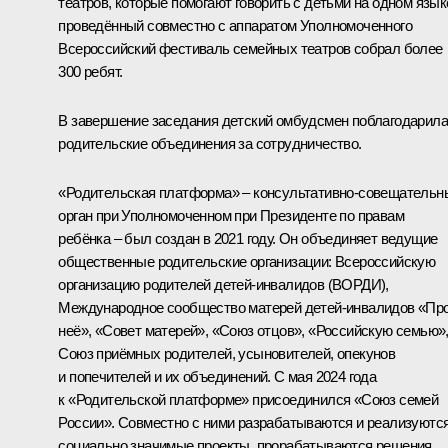
театров, которые помогают говорить с детьми на одном язык
проведённый совместно с аппаратом Уполномоченного
Всероссийский фестиваль семейных театров собрал более
300 ребят.
В завершение заседания детский омбудсмен поблагодарила
родительские объединения за сотрудничество.
«Родительская платформа» – консультативно-совещательн
орган при Уполномоченном при Президенте по правам
ребёнка – был создан в 2021 году. Он объединяет ведущие
общественные родительские организации: Всероссийскую
организацию родителей детей-инвалидов (ВОРДИ),
Международное сообщество матерей детей-инвалидов «Пр
неё», «Совет матерей», «Союз отцов», «Российскую семью»
Союз приёмных родителей, усыновителей, опекунов
и попечителей и их объединений. С мая 2024 года
к «Родительской платформе» присоединился «Союз семей
России». Совместно с ними разрабатываются и реализуютс
социально значимые проекты, прорабатываются решения