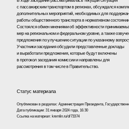
В ходе заседания рассматривалась текущая ситуация
с пассажирским транспортом в регионах, обсуждался компл
дополнительных мероприятий, необходимых для поддержа
работы общественного транспорта в нормативном состоянии
Состоялся обмен мнениями об эффективности принимаемы
мер на региональном и федеральном уровне, а также озвуч
предложения по улучшению ситуации по указанному вопросу
Участники заседания обсудили представленные доклады
и выработали предложения, которые будут включены
в протокол заседания комиссии и направлены для
рассмотрения в том числе в Правительство.
Статус материала
Опубликован в разделах:
Администрация Президента
,
Государствен
Дата публикации:
31 января 2024 года, 16:30
Ссылка на материал:
kremlin.ru/d/73374