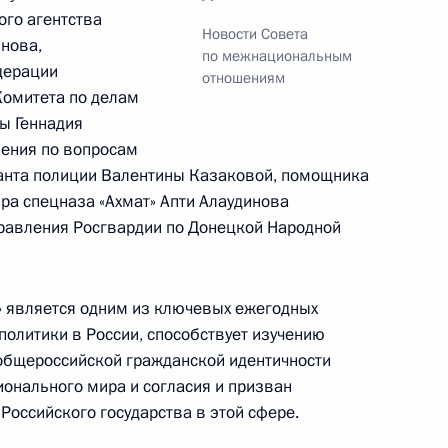
го агентства
Новости Совета
нова,
по межнациональным
дерации
отношениям
Комитета по делам
ы Геннадия
стие во Всероссийском
5
ления по вопросам
го сиротства
анта полиции Валентины Казаковой, помощника
ра спецназа «Ахмат» Апти Алаудинова
правления Росгвардии по Донецкой Народной
направлению «Транспорт»
» является одним из ключевых ежегодных
политики в России, способствует изучению
общероссийской гражданской идентичности
ионального мира и согласия и призван
Общероссийском форуме
Российского государства в этой сфере.