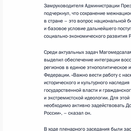
Замруководителя Администрации През
развитию и комиссии Госсовета по
подчеркнул, что сохранение межнацио
30 ноября 2023 года, 18:00
в стране – это вопрос национальной 
и базовое условие дальнейшего посту
социально-экономического развития Р
29 ноября 2023 года, среда
Среди актуальных задач Магомедсал
Заседание комиссии Госсовета по 
выделил обеспечение интеграции вос
29 ноября 2023 года, 20:00
Москва
регионов в единое этнополитическое и
Федерации. «Важно вести работу с нас
исторического и культурного наследия
государственной власти и гражданско
22 ноября 2023 года, среда
и экстремистской идеологии. Для этой
О приёме документов на соискание
необходимо активно задействовать Д
за выдающиеся достижения в обла
России», – сказал он.
и благотворительной деятельности
В ходе пленарного заседания были з
22 ноября 2023 года, 11:45