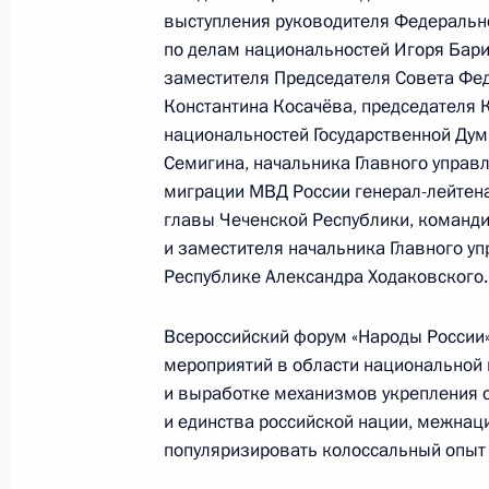
выступления руководителя Федерально
по делам национальностей Игоря Бари
заместителя Председателя Совета Фе
16 ноября 2023 года, четверг
Константина Косачёва, председателя 
национальностей Государственной Дум
Мария Львова-Белова приняла уча
Семигина, начальника Главного управ
форуме по профилактике социально
миграции МВД России генерал-лейтен
16 ноября 2023 года, 20:00
Киров
главы Чеченской Республики, команди
и заместителя начальника Главного у
Республике Александра Ходаковского.
Заседание комиссии Госсовета по 
Всероссийский форум «Народы России
16 ноября 2023 года, 19:00
мероприятий в области национальной 
и выработке механизмов укрепления 
и единства российской нации, межнац
Игорь Левитин принял участие в 
популяризировать колоссальный опыт 
«Города России: новые рубежи»