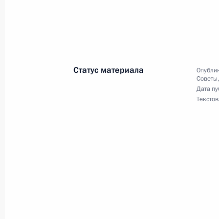
Подведены итоги реализации соци
поддержанных Фондом президентск
10 ноября 2023 года, 17:00
Статус материала
Опублик
Советы
Дата пу
8 ноября 2023 года, среда
Текстов
Заседание Межведомственной рабо
связанным с изменением климата 
развития
8 ноября 2023 года, 17:30
Заседание комиссии Госсовета по 
8 ноября 2023 года, 17:00