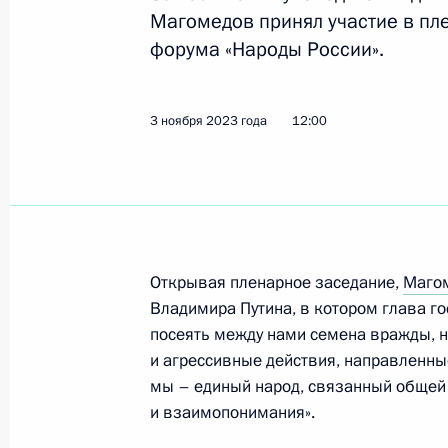
Магомедов принял участие в пл
форума «Народы России».
1 декабря 2023 года, пятница
Заседание комиссии Госсовета по 
3 ноября 2023 года
12:00
физическая культура и спорт»
1 декабря 2023 года, 18:30
Заседание Совета по делам казаче
Открывая пленарное заседание,
Маго
Владимира Путина, в котором глава гос
1 декабря 2023 года, 18:00
Астрахань
посеять между нами семена вражды, 
и агрессивные действия, направленные
мы – единый народ, связанный общей
30 ноября 2023 года, четверг
и взаимопонимания».
Совместное заседание Комиссии по