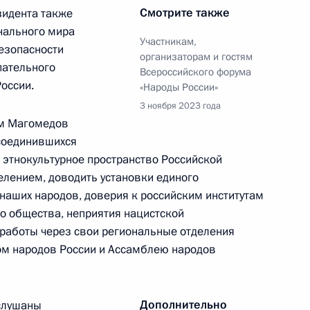
Смотрите также
идента также
 направлению «Наука»
нального мира
Участникам,
безопасности
организаторам и гостям
пательного
Всероссийского форума
оссии.
«Народы России»
3 ноября 2023 года
ам Магомедов
направлению «Культура»
соединившихся
 этнокультурное пространство Российской
елением, доводить установки единого
 наших народов, доверия к российским институтам
го общества, неприятия нацистской
 работы через свои региональные отделения
 Государственных премий
ом народов России и Ассамблею народов
сти правозащитной
Дополнительно
аслушаны