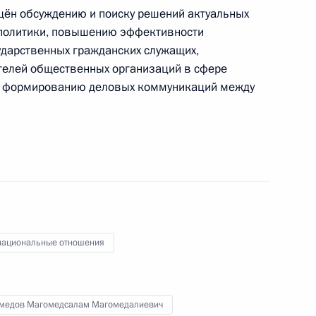
ён обсуждению и поиску решений актуальных
 политики, повышению эффективности
ударственных гражданских служащих,
телей общественных организаций в сфере
е формированию деловых коммуникаций между
тие во всероссийском
1
ациональные отношения
лябинскую область
4
ласть
медов Магомедсалам Магомедалиевич