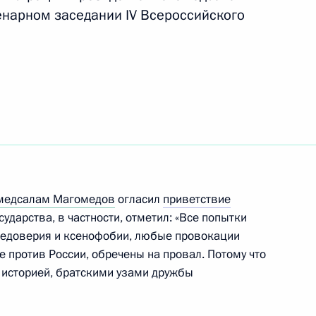
енарном заседании IV Всероссийского
направлению «Туризм,
ства
3
медсалам Магомедов
огласил
приветствие
ударства, в частности, отметил: «Все попытки
недоверия и ксенофобии, любые провокации
 против России, обречены на провал. Потому что
 историей, братскими узами дружбы
 научно-технологическому