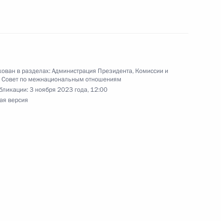
ально значимых проектов,
их грантов
ован в разделах:
Администрация Президента
,
Комиссии и
,
Совет по межнациональным отношениям
бликации:
3 ноября 2023 года, 12:00
ая версия
чей группы по вопросам,
и обеспечением устойчивого
направлению «Наука»