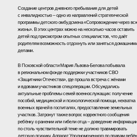
Создание центров дневного пребывания для детей
с инвалидностью – одно из направлений стратегической
программы детского омбудсмена «Сопровождение через вс
жизнь». В этих центрах можно на несколько часов оставить
детей под присмотром опытных специалистов, что даёт
родителям возможность отдохнуть или заняться домашним
делами.
В Псковской области Мария Львова-Белова побывала
в региональном фонде поддержки участников СВО
«Защитники Отечества», где прошла встреча с жёнами
и вдовами участников спецоперации. Обсуждались
актуальные проблемы семей военнослужащих: получение
пособий, медицинской и психологической помощи, нехватка
военных врачей в госпиталях, предоставление земельных
участков. Затронут также вопрос корректного сообщения
ребёнку о ранении или гибели отца – доведение информаци
по столь чувствительной теме не должно травмировать
детскую психику. Аппарат Уполномоченного по правам ребё