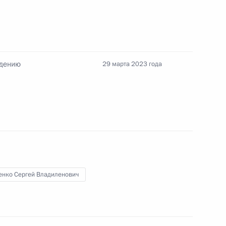
алидов
едению
29 марта 2023 года
ена в Тверскую область
4
енко Сергей Владиленович
направлению «Энергетика»