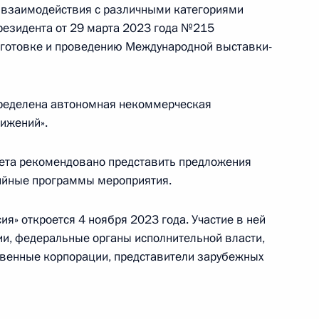
я взаимодействия с различными категориями
ной премии 2022 года
4
Президента от 29 марта 2023 года №215
дготовке и проведению Международной выставки-
пределена автономная некоммерческая
ижений».
нимании и взаимопомощи
1
оссией и Южной Осетией
тета рекомендовано представить предложения
тийные программы мероприятия.
я» откроется 4 ноября 2023 года. Участие в ней
и, федеральные органы исполнительной власти,
твенные корпорации, представители зарубежных
бардино-Балкарию,
13
 Республику Бурятия