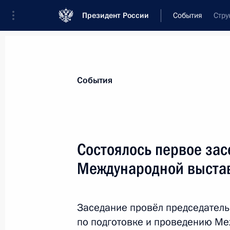
Президент России
События
Стру
Президент
Администрация
Государст
Новости
Сведения об Администрации П
События
Показа
Состоялось первое зас
Международной выстав
15 июня 2023 года, четверг
Заседание комиссий Госсовета по
и финансы» и «Энергетика»
Заседание провёл председатель
по подготовке и проведению Ме
15 июня 2023 года, 19:00
Санкт-Петербург