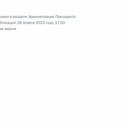
ован в разделе:
Администрация Президента
бликации:
26 апреля 2023 года, 17:00
ая версия
омоченных по правам ребёнка
2
е в Международном
исламский мир: KazanForum»