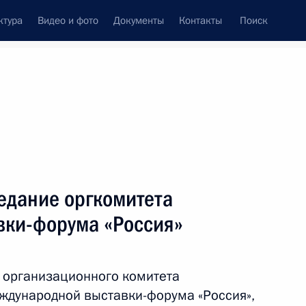
ктура
Видео и фото
Документы
Контакты
Поиск
венный Совет
Совет Безопасности
Комиссии и советы
резидента
июнь, 2023
ть следующие материалы
едание оргкомитета
ки-форума «Россия»
 направлениям «Экономика
 организационного комитета
ждународной выставки-форума «Россия»,