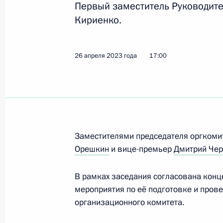
Первый заместитель Руководите
Кириенко.
Заседание экспертного совета при
по обеспечению конституционных п
26 апреля 2023 года
17:00
15 июня 2023 года, 17:30
14 июня 2023 года, среда
Определены получатели грантов Пр
Заместителями председателя оргком
гражданского общества
Орешкин
и вице-премьер
Дмитрий Че
14 июня 2023 года, 18:00
В рамках заседания согласована кон
мероприятия по её подготовке и прове
организационного комитета.
9 июня 2023 года, пятница