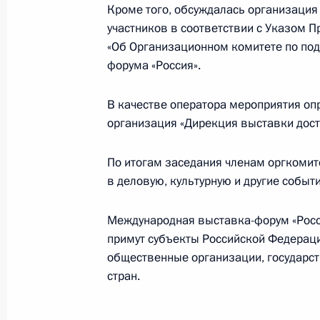
Кроме того, обсуждалась организаци
Объявлены лауреаты Государствен
участников в соответствии с Указом 
9 июня 2023 года, 13:10
Москва
«Об Организационном комитете по по
форума «Россия».
8 июня 2023 года, четверг
В качестве оператора мероприятия о
организация «Дирекция выставки дост
Подписан меморандум о взаимопо
в области защиты детства между Р
По итогам заседания членам оргкоми
в деловую, культурную и другие собы
8 июня 2023 года, 16:00
Международная выставка-форум «Росси
примут субъекты Российской Федераци
7 июня 2023 года, среда
общественные организации, государс
Мария Львова-Белова посетила Ка
стран.
Воронежскую и Калужскую области,
7 июня 2023 года, 15:00