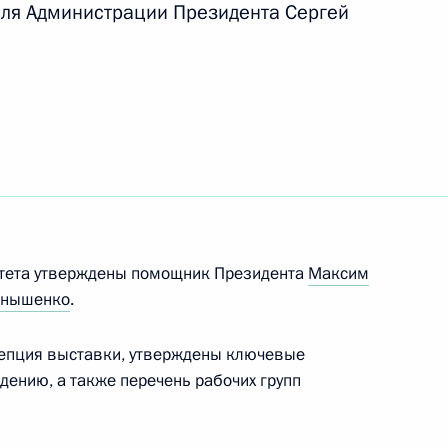
ля Администрации Президента Сергей
 Управлении Президента
рав граждан
езидента на развитие
итета утверждены помощник Президента
Максим
рнышенко
.
цепция выставки, утверждены ключевые
дению, а также перечень рабочих групп