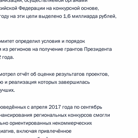
анизаций, осуществляемой органами
сийской Федерации на конкурсной основе,
году на эти цели выделено 1,6 миллиарда рублей,
митет определил условия и порядок
 из регионов на получение грантов Президента
 года.
направлению «Транспорт»
отрел отчёт об оценке результатов проектов,
ю и реализация которых завершилась
лучших.
роведённых с апреля 2017 года по сентябрь
Р, ЛНР, Запорожскую
8
инансирования региональных конкурсов смогли
льно ориентированных некоммерческих
циатив, включая привлечённое