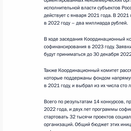
ориентированных некоммерческих орг
и благотворительной деятельности
исполнительной власти субъектов Рос
действует с января 2021 года. В 2021 
25 ноября 2022 года, 12:30
в 2022 году – два миллиарда рублей.
В ходе заседания Координационный ко
15 ноября 2022 года, вторник
софинансирования в 2023 году. Заявки
будут приниматься до 30 декабря 2022
Заседание комиссии Госcовета по 
15 ноября 2022 года, 18:30
Москва
Также Координационный комитет рассм
которые поддержаны фондом напряму
в 2021 году, и выбрал из их числа сто 
11 ноября 2022 года, пятница
Всего по результатам 14 конкурсов, п
Мария Львова-Белова посетила ДН
2022 года, и двух лет программы соф
и Херсонскую области
стартовать 32 тысячи проектов социа
11 ноября 2022 года, 18:00
организаций. Общий бюджет этих ини