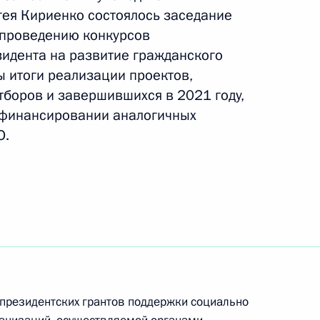
ея Кириенко состоялось заседание
 проведению конкурсов
зидента на развитие гражданского
60»
2
ы итоги реализации проектов,
тборов и завершившихся в 2021 году,
офинансировании аналогичных
О.
направлению «Энергетика»
 Государственных премий
резидентских грантов поддержки социально
сти правозащитной