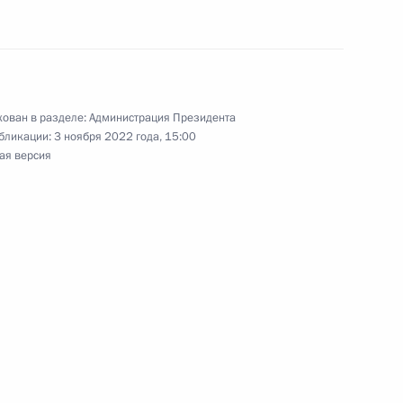
оммерческих организаций
ован в разделе:
Администрация Президента
бликации:
3 ноября 2022 года, 15:00
должено в 2023 году
ая версия
 Управлении Президента
рав граждан