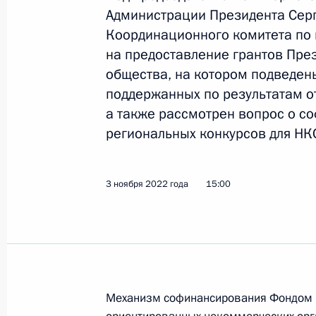
Администрации Президента Серг
Координационного комитета по
на предоставление грантов Пре
Федеральный форум «Подростки 3
общества, на котором подведен
30 ноября 2022 года, 16:00
Москва
поддержанных по результатам о
а также рассмотрен вопрос о с
региональных конкурсов для НК
29 ноября 2022 года, вторник
Заседание комиссии Госсовета по 
3 ноября 2022 года
15:00
29 ноября 2022 года, 16:00
25 ноября 2022 года, пятница
О приёме документов на соискание
Механизм софинансирования Фондом п
за выдающиеся достижения в обла