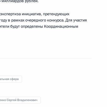
о миллиардов рублей.
 экспертиза инициатив, претендующих
направлению «Культура»
оду в рамках очередного конкурса. Для участия
дители будут определены Координационным
гражданства
альная сфера
отрудникам Российского
езидента за вклад
 нации
енко Сергей Владиленович