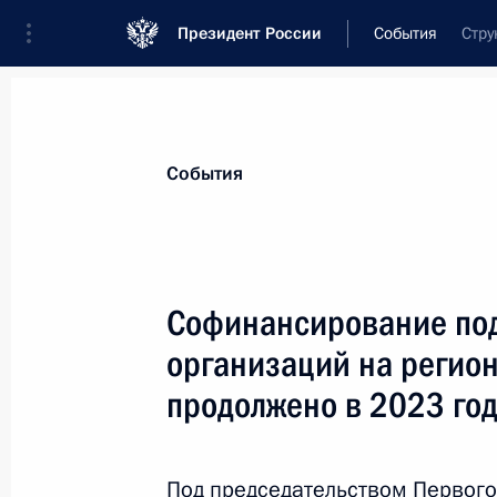
Президент России
События
Стру
Президент
Администрация
Государст
Новости
Сведения об Администрации П
События
Показа
Софинансирование по
организаций на регион
30 ноября 2022 года, среда
продолжено в 2023 год
Заседание комиссии Госсовета по
политика»
30 ноября 2022 года, 19:00
Под председательством Первого