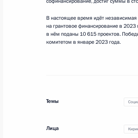
софинансирование, достиг суммы в ст
В настоящее время идёт независимая
Заседание комиссии Госсовета по 
на грантовое финансирование в 2023 г
11 ноября 2022 года, 14:30
в нём поданы 10 615 проектов. Побе
комитетом в январе 2023 года.
9 ноября 2022 года, среда
Заседание Комиссии по вопросам 
9 ноября 2022 года, 18:30
Темы
Соци
Магомедсалам Магомедов вручил с
этнографического музея премию Пр
в укрепление единства российской
Лица
Кири
9 ноября 2022 года, 14:00
Санкт-Петербург